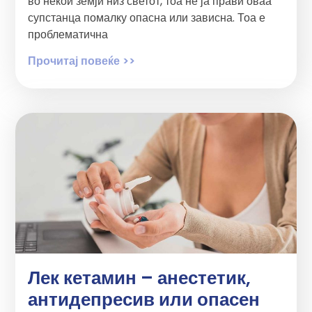
во некои земји низ светот, тоа не ја прави оваа
супстанца помалку опасна или зависна. Тоа е
проблематична
Прочитај повеќе >>
Лек кетамин – анестетик,
антидепресив или опасен