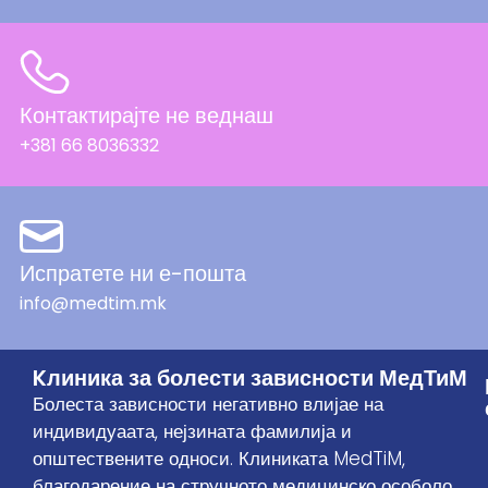
Контактирајте не веднаш
+381 66 8036332
Испратете ни е-пошта
info@medtim.mk
Kлиника за болести зависности МедТиМ
Болеста зависности негативно влијае на
индивидуаата, нејзината фамилија и
општествените односи. Клиниката MedTiM,
благодарение на стручното медицинско особоло,