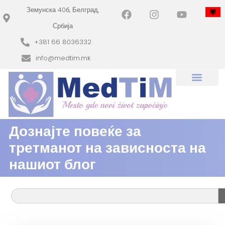
Земунска 40б, Белград,
Србија
+381 66 8036332
info@medtim.mk
Дознајте повеќе за
третманот на зависноста на
нашиот блог