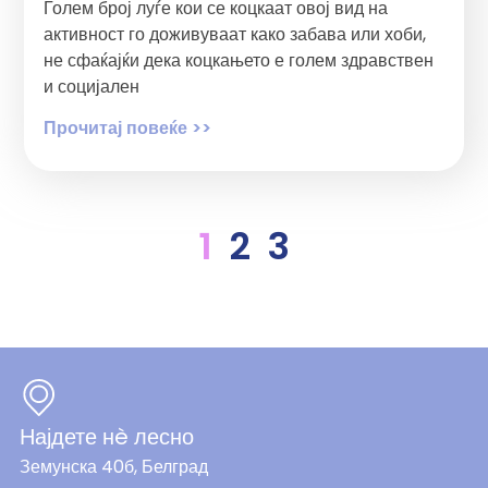
Голем број луѓе кои се коцкаат овој вид на
активност го доживуваат како забава или хоби,
не сфаќајќи дека коцкањето е голем здравствен
и социјален
Прочитај повеќе >>
1
2
3
Најдете нè лесно
Земунска 40б, Белград