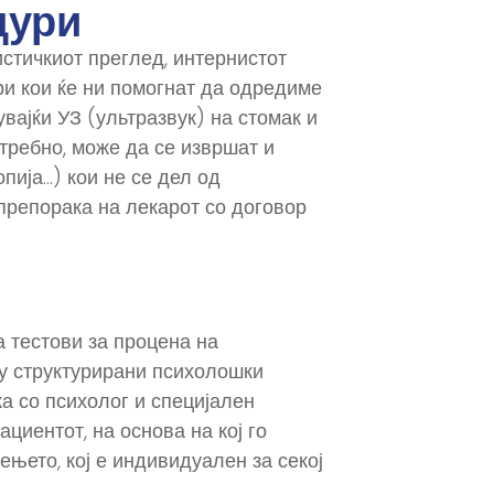
дури
стичкиот преглед, интернистот
и кои ќе ни помогнат да одредиме
вајќи УЗ (ультразвук) на стомак и
отребно, може да се извршат и
пија…) кои не се дел од
препорака на лекарот со договор
 тестови за процена на
ку структурирани психолошки
ка со психолог и специјален
циентот, на основа на кој го
њето, кој е индивидуален за секој