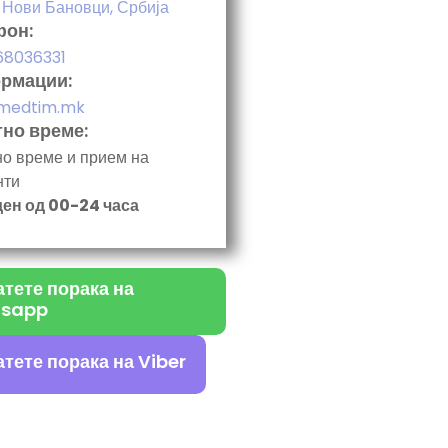
 Нови Бановци, Србија
фон:
68036331
рмации:
medtim.mk
но време:
о време и прием на
нти
ден од 00-24 часа
тете порака на
sapp
тете порака на Viber