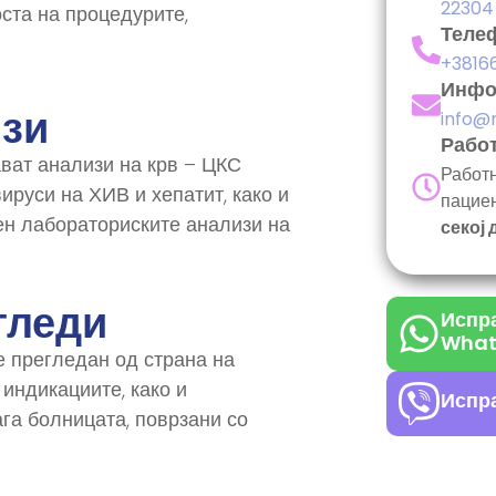
22304
ста на процедурите,
Теле
+3816
Инфо
изи
info@
Работ
ват анализи на крв – ЦКС
Работн
ируси на ХИВ и хепатит, како и
пацие
ен лабораториските анализи на
секој 
гледи
Испра
What
е прегледан од страна на
 индикациите, како и
Испра
га болницата, поврзани со