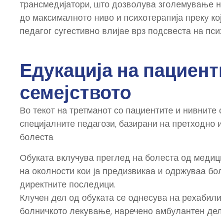
трансмедијатори, што дозволува зголемување н
до максималното ниво и психотерапија преку ко
педагог сугестивно влијае врз подсвеста на пси
Едукација на пациент
семејството
Во текот на третманот со пациентите и нивните 
специјалните педагози, базирани на претходно 
болеста.
Обуката вклучува преглед на болеста од медиц
на околности кои ја предизвикаа и одржуваа бо
директните последици.
Клучен дел од обуката се однесува на рехабилит
болничкото лекување, наречено амбулантен дел,