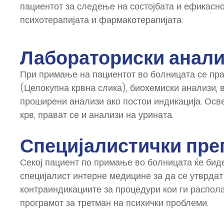
пациентот за следење на состојбата и ефикасно
психотерапијата и фармакотерапијата.
Лабораториски анал
При примање на пациентот во болницата се пра
(Целокупна крвна слика), биохемиски анализи, в
проширени анализи ако постои индикација. Осв
крв, прават се и анализи на урината.
Специјалистички пре
Секој пациент по примање во болницата ќе бид
специјалист интерне медицине за да се утврдат
контраиндикациите за процедури кои ги распола
програмот за третман на психички проблеми.