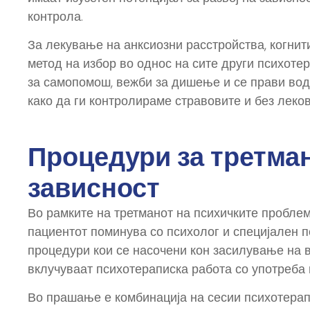
контрола.
За лекување на анксиозни расстройства, когни
метод на избор во однос на сите други психотер
за самопомош, вежби за дишење и се прави вод
како да ги контролираме стравовите и без леков
Процедури за третман
зависност
Во рамките на третманот на психичките проблем
пациентот поминува со психолог и специјален 
процедури кои се насочени кон засилување на 
вклучуваат психотераписка работа со употреба
Во прашање е комбинација на сесии психотерап