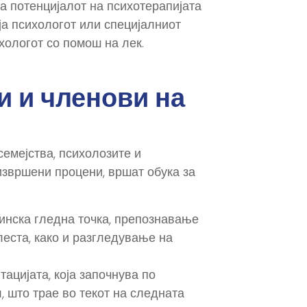
а потенцијалот на психотерапијата
ја психологот или специјалниот
хологот со помош на лек.
и и членови на
семејства, психолозите и
извршени процени, вршат обука за
инска гледна точка, препознавање
леста, како и разгледување на
ацијата, која започнува по
 што трае во текот на следната