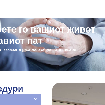
ете го вашиот живот
авиот пат
 и закажете разговор со нашите лекари
едури