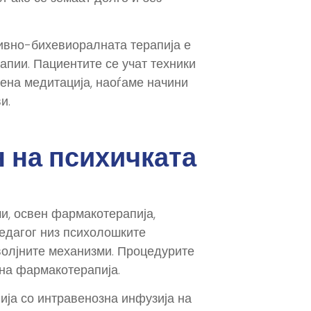
тивно-бихевиоралната терапија е
апии. Пациентите се учат техники
ена медитација, наоѓаме начини
и.
 на психичката
и, освен фармакотерапија,
педагог низ психолошките
волјните механизми. Процедурите
 на фармакотерапија.
ија со интравенозна инфузија на