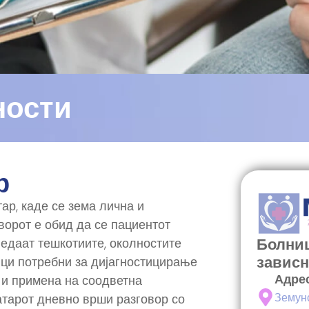
ности
р
ар, каде се зема лична и
ворот е обид да се пациентот
Болниц
ледаат тешкотиите, околностите
зависн
ици потребни за дијагностицирање
Адрес
т и примена на соодветна
Земун
јатарот дневно врши разговор со