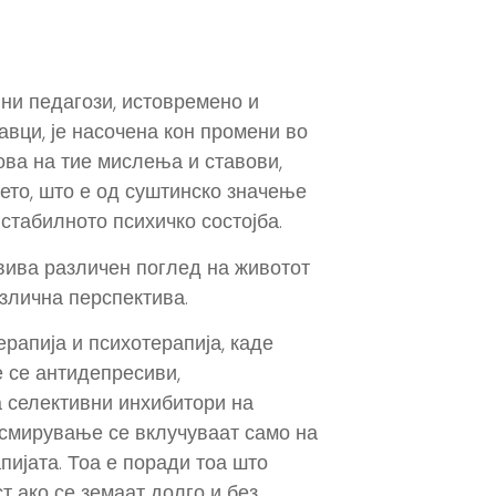
ни педагози, истовремено и
вци, је насочена кон промени во
ова на тие мислења и ставови,
ето, што е од суштинско значење
стабилното психичко состојба.
звива различен поглед на животот
азлична перспектива.
рапија и психотерапија, каде
 се антидепресиви,
а селективни инхибитори на
 смирување се вклучуваат само на
пијата. Тоа е поради тоа што
т ако се земаат долго и без