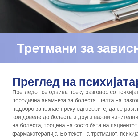
Третмани за завис
Преглед на психијата
Прегледот се одвива преку разговор со психијат
породична анамнеза за болеста. Целта на разго
подобро запознае преку одговорите, да се разг
кои довеле до болеста и други важни чинителн
на болеста, процена на состојбата на пациенто
фармакотерапија. Во текот на третманот, психи