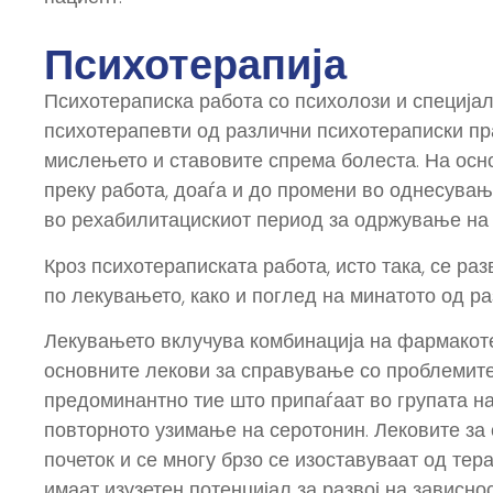
Психотерапија
Психотераписка работа со психолози и специјал
психотерапевти од различни психотераписки пра
мислењето и ставовите спрема болеста. На осн
преку работа, доаѓа и до промени во однесувањ
во рехабилитацискиот период за одржување на 
Кроз психотераписката работа, исто така, се ра
по лекувањето, како и поглед на минатото од р
Лекувањето вклучува комбинација на фармакоте
основните лекови за справување со проблемите
предоминантно тие што припаѓаат во групата н
повторното узимање на серотонин. Лековите за
почеток и се многу брзо се изоставуваат од тера
имаат изузетен потенцијал за развој на зависнос