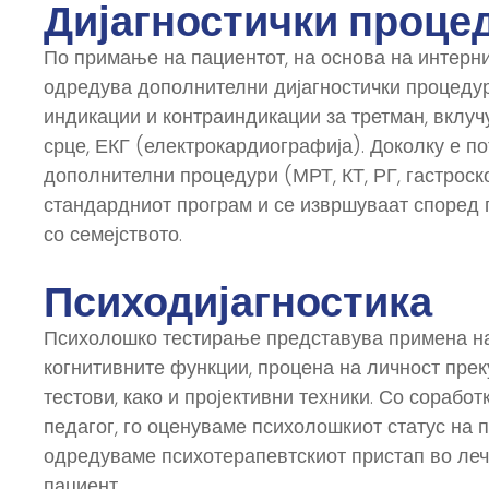
Дијагностички проце
По примање на пациентот, на основа на интерни
одредува дополнителни дијагностички процедур
индикации и контраиндикации за третман, вклучу
срце, ЕКГ (електрокардиографија). Доколку е п
дополнителни процедури (МРТ, КТ, РГ, гастроско
стандардниот програм и се извршуваат според 
со семејството.
Психодијагностика
Психолошко тестирање представува примена на
когнитивните функции, процена на личност пре
тестови, како и пројективни техники. Со соработ
педагог, го оценуваме психолошкиот статус на па
одредуваме психотерапевтскиот пристап во лече
пациент.