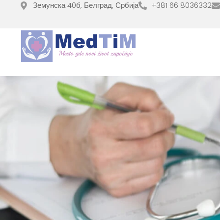
Земунска 40б, Белград, Србија
+381 66 8036332