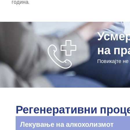
година.
Усмер
на пр
Повикајте не
Регенеративни проц
Лекување на алкохолизмот