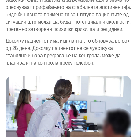
олеснуваат прифаќањето на стабилната апстиненција,
бидејќи нивната примена ги заштитува пациентите од
ситуации што можат да бидат потенцијални околности,
претежно затворени психички кризи, па и рецидиви.
Доколку пациентот има имплантат, го обновува во рок
од 28 дена. Доколку пациентот не се чувствува
стабилно и бара префрлање на контрола, може да
планира итна контрола преку телефон.