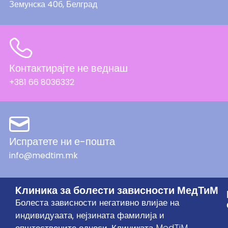
Земунска 40б, Белград
Контактирајте не веднаш
+381 66 8036332
Испратете ни е-пошта
info@medtim.mk
Kлиника за болести зависности МедТиМ
Болеста зависности негативно влијае на
индивидуаата, нејзината фамилија и