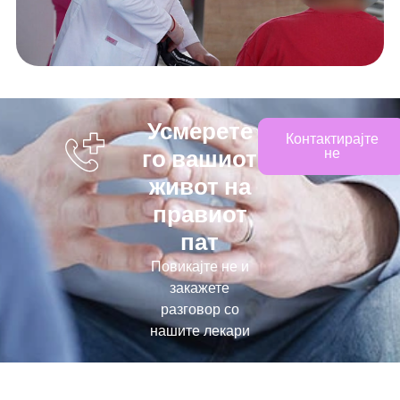
Усмерете
Контактирајте
го вашиот
не
живот на
правиот
пат
Повикајте не и
закажете
разговор со
нашите лекари