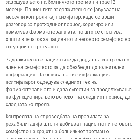
завршувањето на болничкото третман и трае 12
месеци. Пациентите задолжително се јавуваат на
месечни контроли кај психијатар, каде се врши
разговор за претходниот период, коригира или
намалува фармакотерапијата, по што се стекнува
општи впечаток за пациентот и неговото семејство во
ситуации по третманот.
Задолжително е пациентите да дојдат на контрола со
член на семејството за да обезбедат дополнителни
информации. На основа на тие информации,
психијатарот одредува следниот тек на
фармакотерапијата и дава сугестии за продолжување
на функционирањето во текот на следниот период, до
следната контрола.
Контролата на спроведбата на правилата за
рехабилитација што ги добиваат пациентот и неговото
семејство на крајот на болничкиот третман е
задолжителна. Правилата за рехабилитација значајно