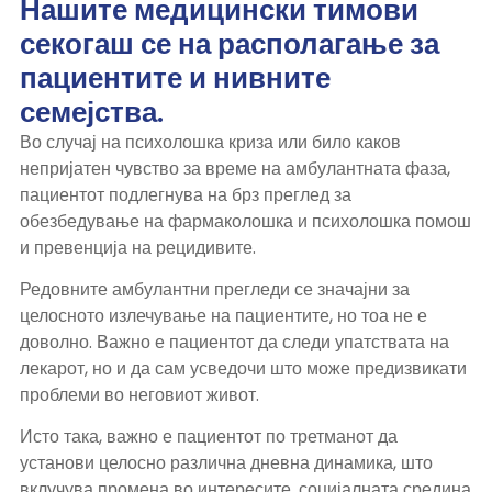
Нашите медицински тимови
секогаш се на располагање за
пациентите и нивните
семејства.
Во случај на психолошка криза или било каков
непријатен чувство за време на амбулантната фаза,
пациентот подлегнува на брз преглед за
обезбедување на фармаколошка и психолошка помош
и превенција на рецидивите.
Редовните амбулантни прегледи се значајни за
целосното излечување на пациентите, но тоа не е
доволно. Важно е пациентот да следи упатствата на
лекарот, но и да сам усведочи што може предизвикати
проблеми во неговиот живот.
Исто така, важно е пациентот по третманот да
установи целосно различна дневна динамика, што
вклучува промена во интересите, социјалната средина