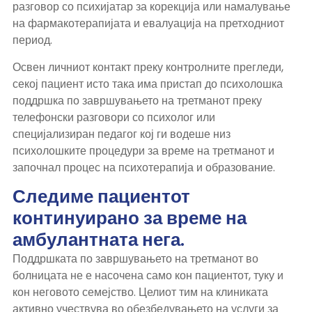
разговор со психијатар за корекција или намалување
на фармакотерапијата и евалуација на претходниот
период.
Освен личниот контакт преку контролните прегледи,
секој пациент исто така има пристап до психолошка
поддршка по завршувањето на третманот преку
телефонски разговори со психолог или
специјализиран педагог кој ги водеше низ
психолошките процедури за време на третманот и
започнал процес на психотерапија и образование.
Следиме пациентот
континуирано за време на
амбулантната нега.
Поддршката по завршувањето на третманот во
болницата не е насочена само кон пациентот, туку и
кон неговото семејство. Целиот тим на клиниката
активно учествува во обезбедувањето на услуги за