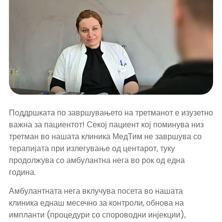
Поддршката по завршувањето на третманот е изузетно
важна за пациентот! Секој пациент кој поминува низ
третман во нашата клиника МедТим не завршува со
терапијата при излегување од центарот, туку
продолжува со амбулантна нега во рок од една
година.
Амбулантната нега вклучува посета во нашата
клиника еднаш месечно за контроли, обнова на
импланти (процедури со спороводни инјекции),