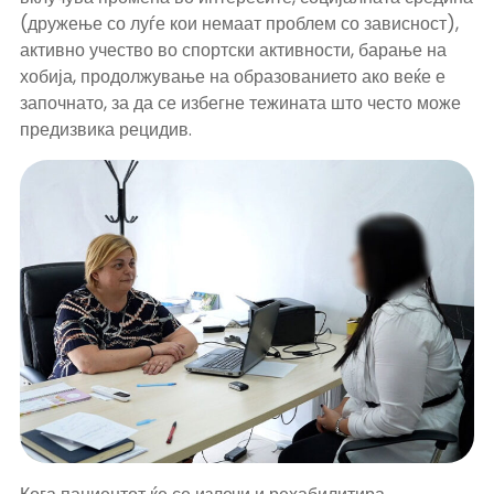
(дружење со луѓе кои немаат проблем со зависност),
активно учество во спортски активности, барање на
хобија, продолжување на образованието ако веќе е
започнато, за да се избегне тежината што често може
предизвика рецидив.