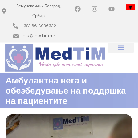
Земунска 40б, Белград,
Србија
+381 66 8036332
info@medtim.mk
Амбулантна нега и
обезбедување на поддршка
на пациентите