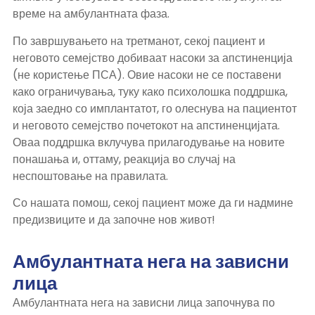
време на амбулантната фаза.
По завршувањето на третманот, секој пациент и
неговото семејство добиваат насоки за апстиненција
(не користење ПСА). Овие насоки не се поставени
како ограничувања, туку како психолошка поддршка,
која заедно со имплантатот, го олеснува на пациентот
и неговото семејство почетокот на апстиненцијата.
Оваа поддршка вклучува прилагодување на новите
понашања и, оттаму, реакција во случај на
неспоштовање на правилата.
Со нашата помош, секој пациент може да ги надмине
предизвиците и да започне нов живот!
Амбулантната нега на зависни
лица
Амбулантната нега на зависни лица започнува по