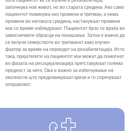
Кога пациентот ќе се излечи и рехабилитира,
започнува нов живот, но во старата средина. Ако само
пациентот поминува низ промени и третман, а нема
промени во неговата средина, настануваат промени
кои со време избледуваат. Пациентот брзо се враќа во
зависничките обрасци на понашање. Затоа е важно да
се вклучи семејството во третманот како клучен
фактор за време на периодот на рехабилитација. Исто
така, пријателите на пациентот кои можат да помогнат
во фазата на ресоцијализација претставуваат голема
предност за него. Ова е важно за избегнување на
околности што предизвикуваат кризи и го спречуваат
опоравокот.