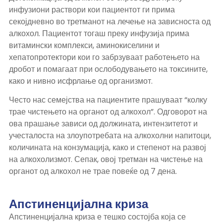
инфузиони раствори кои пациентот ги прима
секојдневно во третманот на лечење на зависноста од
алкохол. Пациентот тогаш преку инфузија прима
витамински комплекси, аминокиселини и
хепатопротектори кои го забрзуваат работењето на
дробот и помагаат при ослободувањето на токсините,
како и нивно исфрлање од организмот.
Често нас семејства на пациентите прашуваат “колку
трае чистењето на органот од алкохол”. Одговорот на
ова прашање зависи од должината, интензитетот и
учесталоста на злоупотребата на алкохолни напитоци,
количината на конзумација, како и степенот на развој
на алкохолизмот. Сепак, овој третман на чистење на
органот од алкохол не трае повеќе од 7 дена.
Апстиненцијална криза
Апстиненцијална криза е тешко состојба која се