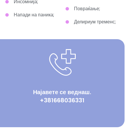
Инсомнија;
Повраќање;
Напади на паника;
Делириум тременс;
Најавете се веднаш.
+381668036331