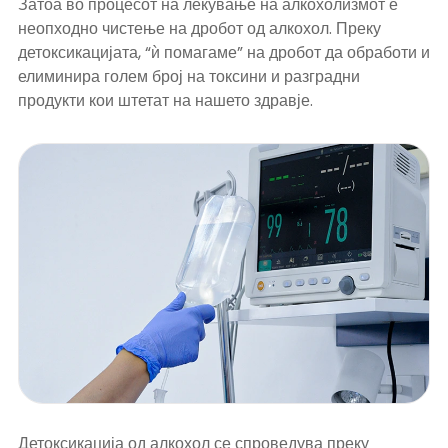
Затоа во процесот на лекување на алкохолизмот е
неопходно чистење на дробот од алкохол. Преку
детоксикацијата, “ѝ помагаме” на дробот да обработи и
елиминира голем број на токсини и разградни
продукти кои штетат на нашето здравје.
Детоксикација од алкохол се спроведува преку