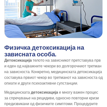
Физичка детоксикација на
зависната особа.
Детоксикација
телото на зависникот претставува прв
и еден од најважните чекори во долгорочниот третман
на зависноста. Конкретно, медицинската детоксикација
составува првиот чекор во третманот на зависноста од
опиати и други психоактивни супстанции.
Медицинската
детоксикација
е многу важен процес
за спречување на рецидиви, односно повторни кризи
предизвикани од физичките симптоми. Процедурите