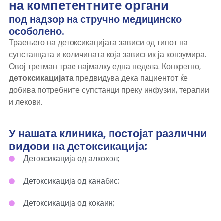
на компетентните органи
под надзор на стручно медицинско
особолено.
Траењето на детоксикацијата зависи од типот на
супстанцата и количината која зависник ја конзумира.
Овој третман трае најмалку една недела. Конкретно,
детоксикацијата
предвидува дека пациентот ќе
добива потребните супстанци преку инфузии, терапии
и лекови.
У нашата клиника, постојат различни
видови на детоксикација:
Детоксикација од алкохол;
Детоксикација од канабис;
Детоксикација од кокаин;