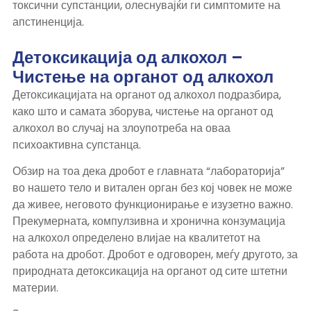
токсични супстанции, олеснувајќи ги симптомите на
апстиненција.
Детоксикација од алкохол –
Чистење на органот од алкохол
Детоксикацијата на органот од алкохол подразбира,
како што и самата зборува, чистење на органот од
алкохол во случај на злоупотреба на оваа
психоактивна супстанца.
Обзир на тоа дека дробот е главната “лабораторија”
во нашето тело и витален орган без кој човек не може
да живее, неговото функционирање е изузетно важно.
Прекумерната, компулзивна и хронична конзумација
на алкохол определено влијае на квалитетот на
работа на дробот. Дробот е одговорен, меѓу другото, за
природната детоксикација на органот од сите штетни
материи.