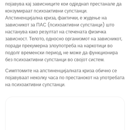
појавува кај зависниците кои одједнап престанале да
конзумираат психоактивни супстанци.
Апстиненцијална криза, фактички, е жудење на
зависникот за ПАС (психоактивни супстанци) што
настанува како резултат на стечената физичка
зависност. Телото, односно организмот на зависникот,
поради прекумерна злоупотреба на наркотици во
подолг временски период, не може да функционира
без психоактивни супстанци во својот систем.
Симптомите на апстиненцијалната криза обично се
појавуваат неколку часа по престанокот на употребата
на психоактивни супстанци.