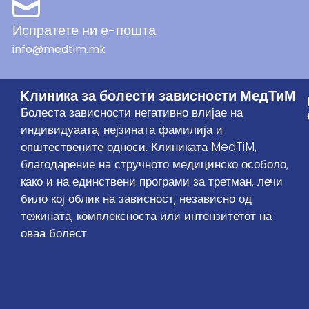
Испратете ни е-пошта
info@medtim.mk
Kлиника за болести зависности МедТиМ
Болеста зависности негативно влијае на
индивидуаата, нејзината фамилија и
општествените односи. Клиниката MedTiM,
благодарение на стручното медицинско особоло,
како и на единствени програми за третман, лечи
било кој облик на зависност, независно од
тежината, комплексноста или интензитетот на
оваа болест.