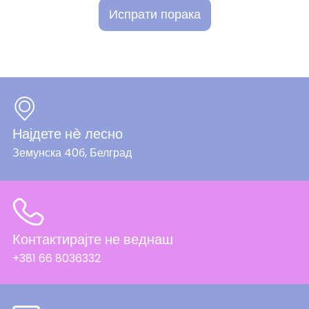
Испрати порака
Најдете нè лесно
Земунска 40б, Белград
Контактирајте не веднаш
+381 66 8036332