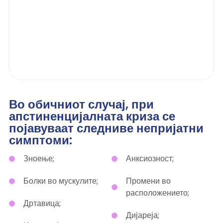
Во обичниот случај, при
апстиненцијалната криза се
појавуваат следниве непријатни
симптоми:
Зноење;
Анксиозност;
Болки во мускулите;
Промени во
расположението;
Дртавица;
Дијареја;