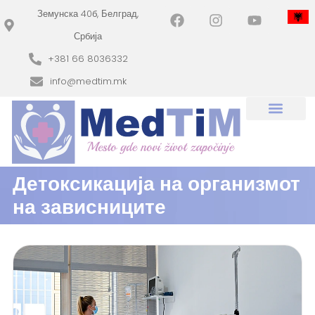
Земунска 40б, Белград,
Србија
+381 66 8036332
info@medtim.mk
Детоксикација на организмот
на зависниците