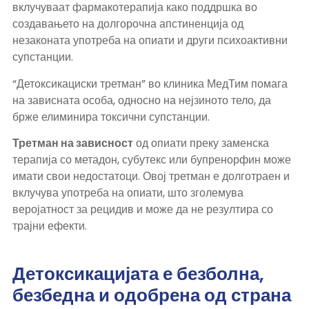
вклучуваат фармакотерапија како поддршка во
создавањето на долгорочна апстиненција од
незаконата употреба на опиати и други психоактивни
супстанции.
“Детоксикациски третман” во клиника МедТим помага
на зависната особа, односно на нејзиното тело, да
брже елиминира токсични супстанции.
Третман на зависност
од опиати преку заменска
терапија со метадон, субутекс или бупренорфин може
имати свои недостатоци. Овој третман е долготраен и
вклучува употреба на опиати, што зголемува
веројатност за рецидив и може да не резултира со
трајни ефекти.
Детоксикацијата е безболна,
безбедна и одобрена од страна