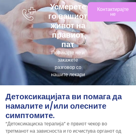
Усмерете
Контактирајте
го вашиот
не
живот на
правиот
пат
Повикајте не и
закажете
разговор со
нашите лекари
Детоксикацијата ви помага да
намалите и/или олесните
симптомите.
“Детоксикациска терапија” е првиот чекор во
третманот на зависноста и го исчистува органот од