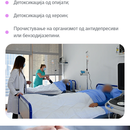
Детоксикација од опијати;
Детоксикација од хероин;
Прочистување на организмот од антидепресиви
или бензодијазепини.