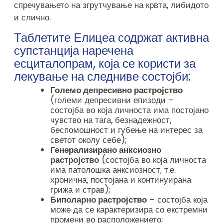
спречувањето на згрутчување на крвта, либидото
и слично.
Таблетите Елицеа содржат активна
супстанција наречена
есциталопрам, која се користи за
лекување на следниве состојби:
Големо депресивно растројство
(големи депресивни епизоди –
состојба во која личноста има постојано
чувство на тага, безнадежност,
беспомошност и губење на интерес за
светот околу себе);
Генерализирано анксиозно
растројство
(состојба во која личноста
има патолошка анксиозност, т.е.
хронична, постојана и континуирана
грижа и страв);
Биполарно растројство
– состојба која
може да се карактеризира со екстремни
промени во расположението;