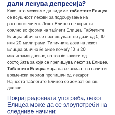
дали лекува депресија?
Како што можевме да видиме,
таблетите Елицеа
се всушност лекови за подобрување на
расположението. Лекот Елицеа се користи
орално во форма на таблети Елицеа. Таблетите
Елицеа обично се препишуваат во дози од 5, 10
или 20 милиграми. Типичната доза на лекот
Елицеа обично ќе биде помеѓу 10 и 20
милиграми дневно, но тоа ќе зависи од
состојбата за која се препишува лекот за Елицеа.
Таблетите Елицеа
мора да се земаат на начин и
временски период пропишан од лекарот.
Најчесто таблетите Елицеа се земаат еднаш
дневно.
Покрај редовната употреба, лекот
Елицеа може да се злоупотреби на
следниве начини: