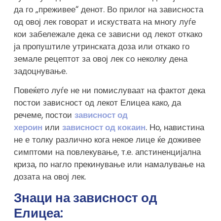
да го „преживее“ денот. Во прилог на зависноста
од овој лек говорат и искуствата на многу луѓе
кои забележале дека се зависни од лекот откако
ја пропуштиле утринската доза или откако го
земале рецептот за овој лек со неколку дена
задоцнување.
Повеќето луѓе не ни помислуваат на фактот дека
постои зависност од лекот Елицеа како, да
речеме, постои
зависност од
хероин
или
зависност од кокаин
. Но, навистина
не е толку различно кога некое лице ќе доживее
симптоми на повлекување, т.е. апстиненцијална
криза, по нагло прекинување или намалување на
дозата на овој лек.
Знаци на зависност од
Елицеа: