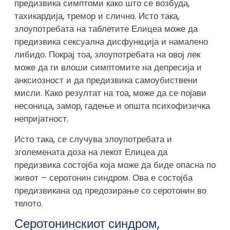
предизвика симптоми како што се возбуда,
тахикардија, тремор и слично. Исто така,
злоупотребата на таблетите Елицеа може да
предизвика сексуална дисфункција и намалено
либидо. Покрај тоа, злоупотребата на овој лек
може да ги влоши симптомите на депресија и
анксиозност и да предизвика самоубиствени
мисли. Како резултат на тоа, може да се појави
несоница, замор, гадење и општа психофизичка
непријатност.
Исто така, се случува злоупотребата и
зголемената доза на лекот Елицеа да
предизвика состојба која може да биде опасна по
живот – серотонин синдром. Ова е состојба
предизвикана од предозирање со серотонин во
телото.
Серотонинскиот синдром,