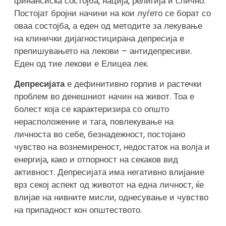
финансиска состојба, нација, религија и слично.
Постојат бројни начини на кои луѓето се борат со
оваа состојба, а еден од методите за лекување
на клинички дијагностицирана депресија е
препишувањето на лекови – антидепресиви.
Еден од тие лекови е Елицеа лек.
Депресијата
е дефинитивно горлив и растечки
проблем во денешниот начин на живот. Тоа е
болест која се карактеризира со општо
нерасположение и тага, повлекување на
личноста во себе, безнадежност, постојано
чувство на вознемиреност, недостаток на волја и
енергија, како и отпорност на секаков вид
активност. Депресијата има негативно влијание
врз секој аспект од животот на една личност, ќе
влијае на нивните мисли, однесување и чувство
на припадност кон општеството.