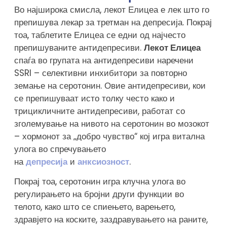
Во најширока смисла, лекот Елицеа е лек што го
препишува лекар за третман на депресија. Покрај
тоа, таблетите Елицеа се едни од најчесто
препишуваните антидепресиви.
Лекот Елицеа
спаѓа во групата на антидепресиви наречени
SSRI – селективни инхибитори за повторно
земање на серотонин. Овие антидепресиви, кои
се препишуваат исто толку често како и
трицикличните антидепресиви, работат со
зголемување на нивото на серотонин во мозокот
– хормонот за „добро чувство“ кој игра витална
улога во спречувањето
на
депресија
и
анксиозност
.
Покрај тоа, серотонин игра клучна улога во
регулирањето на бројни други функции во
телото, како што се спиењето, варењето,
здравјето на коските, заздравувањето на раните,