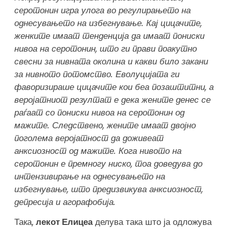
серотонин игра улога во регулирањето на
однесувањето на избегнување. Кај цицачите,
женките имаат тенденција да имаат пониски
нивоа на серотонин, што ги прави поакутно
свесни за нивната околина и какви било закани
за нивното потомство. Еволуцијата ги
фаворизираше цицачите кои беа позаштитни, а
веројатниот резултат е дека жените денес се
раѓаат со пониски нивоа на серотонин од
мажите. Следствено, жените имаат двојно
поголема веројатност да доживеат
анксиозност од мажите. Кога нивото на
серотонин е премногу ниско, тоа доведува до
интензивирање на однесувањето на
избегнување, што предизвикува анксиозност,
депресија и агорафобија.
Така,
лекот Елицеа
делува така што ја одложува