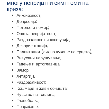
многу непријатни симптоми на
криза:
Анксиозност;
Депресија;
Потење и немир;
Општа непријатност;
Раздразливост и конфузија;
Дезориентација;
Палпитации (силно чукање на срцето);
Визуелни нарушувања;
Гадење и вртоглавица;
Замор;
Летаргија;
Раздразливост;
Кошмари и живи соништа;
Чувство на топлина;
Главоболка;
Повраќање;