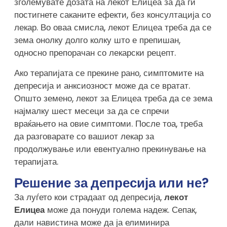
зголемувате дозата на лекот Елицеа за да ги
постигнете саканите ефекти, без консултација со
лекар. Во оваа смисла, лекот Елицеа треба да се
зема онолку долго колку што е препишан,
односно препорачан со лекарски рецепт.
Ако терапијата се прекине рано, симптомите на
депресија и анксиозност може да се вратат.
Општо земено, лекот за Елицеа треба да се зема
најмалку шест месеци за да се спречи
враќањето на овие симптоми. После тоа, треба
да разговарате со вашиот лекар за
продолжување или евентуално прекинување на
терапијата.
Решение за депресија или не?
За луѓето кои страдаат од депресија,
лекот
Елицеа
може да понуди голема надеж. Сепак,
дали навистина може да ја елиминира