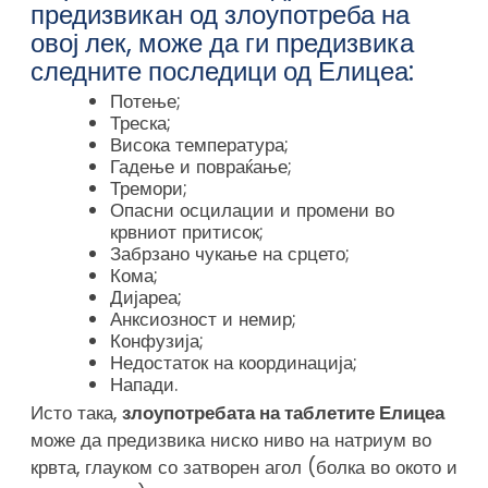
предизвикан од злоупотреба на
овој лек, може да ги предизвика
следните последици од Елицеа:
Потење;
Треска;
Висока температура;
Гадење и повраќање;
Тремори;
Опасни осцилации и промени во
крвниот притисок;
Забрзано чукање на срцето;
Кома;
Дијареа;
Анксиозност и немир;
Конфузија;
Недостаток на координација;
Напади.
Исто така,
злоупотребата на таблетите Елицеа
може да предизвика ниско ниво на натриум во
крвта, глауком со затворен агол (болка во окото и