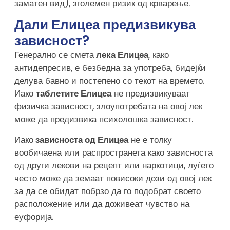
заматен вид), зголемен ризик од крварење.
Дали Елицеа предизвикува
зависност?
Генерално се смета
лека Елицеа
, како
антидепресив, е безбедна за употреба, бидејќи
делува бавно и постепено со текот на времето.
Иако
таблетите Елицеа
не предизвикуваат
физичка зависност, злоупотребата на овој лек
може да предизвика психолошка зависност.
Иако
зависноста од Елицеа
не е толку
вообичаена или распространета како зависноста
од други лекови на рецепт или наркотици, луѓето
често може да земаат повисоки дози од овој лек
за да се обидат побрзо да го подобрат своето
расположение или да доживеат чувство на
еуфорија.