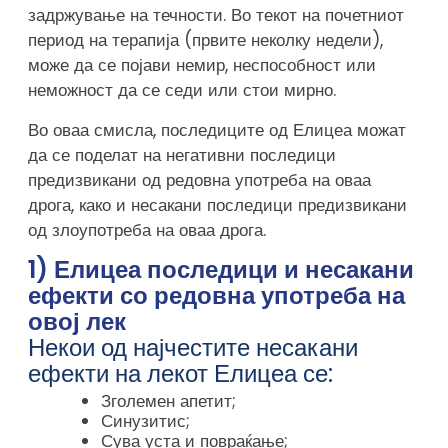
задржување на течности. Во текот на почетниот
период на терапија (првите неколку недели),
може да се појави немир, неспособност или
неможност да се седи или стои мирно.
Во оваа смисла, последиците од Елицеа можат
да се поделат на негативни последици
предизвикани од редовна употреба на оваа
дрога, како и несакани последици предизвикани
од злоупотреба на оваа дрога.
1) Елицеа последици и несакани
ефекти со редовна употреба на
овој лек
Некои од најчестите несакани
ефекти на лекот Елицеа се:
Зголемен апетит;
Синузитис;
Сува уста и повраќање;