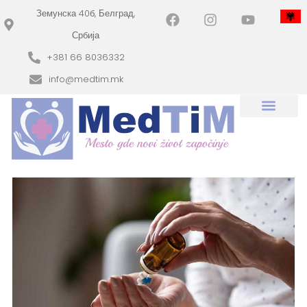
Земунска 40б, Белград,
Србија
+381 66 8036332
info@medtim.mk