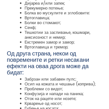
Дијареа и/или запек;
Прекумерно потење;
Болка во мускулите и зглобовите:
Вртоглавица;
Болки во стомакот;
Сенф;
Тешкотии за заспивање, кошмари,
анксиозност и немир;
Екстремен замор и замор;
Вртоглавица и тремор;
Од друга страна, некои од
повремените и ретки несакани
ефекти на оваа дрога може да
бидат:
Забрзан или забавен пулс;
Осип на кожата и чешање (коприва);
Проблеми со видот;
Конфузија и напади на паника;
Оток на рацете или нозете;
Крварење од носот;
Губење на косата;