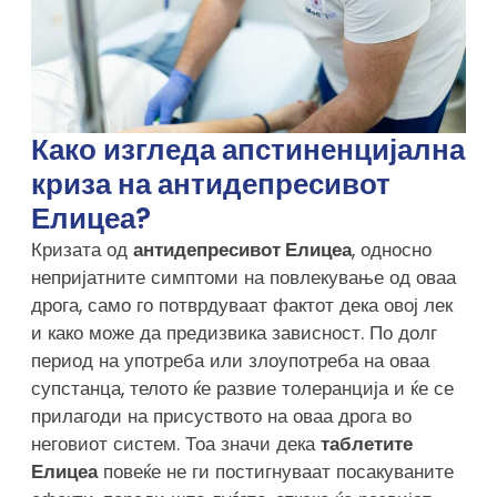
Како изгледа апстиненцијална
криза на антидепресивот
Елицеа?
Кризата од
антидепресивот Елицеа
, односно
непријатните симптоми на повлекување од оваа
дрога, само го потврдуваат фактот дека овој лек
и како може да предизвика зависност. По долг
период на употреба или злоупотреба на оваа
супстанца, телото ќе развие толеранција и ќе се
прилагоди на присуството на оваа дрога во
неговиот систем. Тоа значи дека
таблетите
Елицеа
повеќе не ги постигнуваат посакуваните