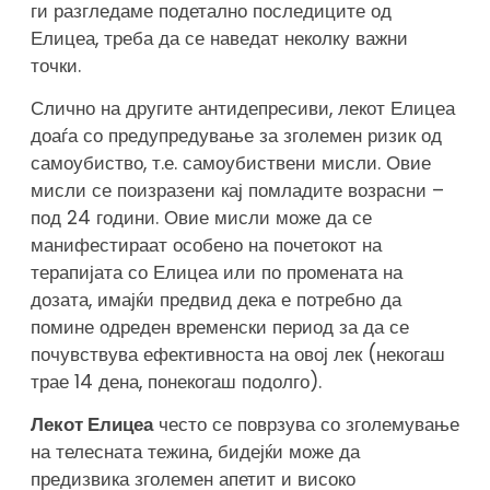
ги разгледаме подетално последиците од
Елицеа, треба да се наведат неколку важни
точки.
Слично на другите антидепресиви, лекот Елицеа
доаѓа со предупредување за зголемен ризик од
самоубиство, т.е. самоубиствени мисли. Овие
мисли се поизразени кај помладите возрасни –
под 24 години. Овие мисли може да се
манифестираат особено на почетокот на
терапијата со Елицеа или по промената на
дозата, имајќи предвид дека е потребно да
помине одреден временски период за да се
почувствува ефективноста на овој лек (некогаш
трае 14 дена, понекогаш подолго).
Лекот Елицеа
често се поврзува со зголемување
на телесната тежина, бидејќи може да
предизвика зголемен апетит и високо