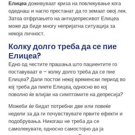
Елицеа
доживуваат криза на повлекување кога
одеднаш и нагло престанат да го земаат овој лек.
Затоа отфрлањето на антидепресивот Елицеа
може да биде многу непријатна ситуација за
некоја личност.
Колку долго треба да се пие
Елицеа?
Едно од честите прашања што пациентите го
поставуваат е – колку долго треба да се пие
Елицеа? Дали постои некој временски период во
кој треба да пиете Елицеа, односно во кој
поволно ќе влијае на симптомите на депресија?
Можеби ќе бидат потребни две или повеќе
недели за да ги почувствувате првите ефекти и
подобрувања. Никогаш не треба да се
самолекувате, односно самостојно да ја