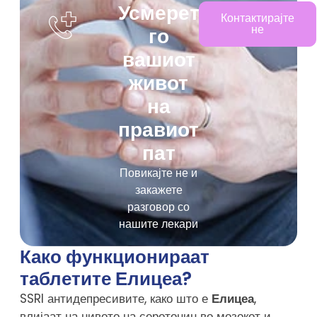
Усмерете
Контактирајте
не
го
вашиот
живот
на
правиот
пат
Повикајте не и
закажете
разговор со
нашите лекари
Како функционираат
таблетите Елицеа?
SSRI антидепресивите, како што е
Елицеа
,
влијаат на нивото на серотонин во мозокот и