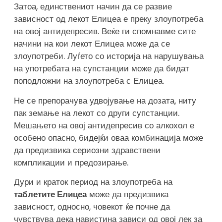
Затоа, единствениот начин да се развие
зависност од лекот Елицеа е преку злоупотреба
на овој антидепресив. Веќе ги спомнавме сите
начини на кои лекот Елицеа може да се
злоупотреби. Луѓето со историја на нарушувања
на употребата на супстанции може да бидат
поподложни на злоупотреба с Елицеа.
Не се препорачува удвојување на дозата, ниту
пак земање на лекот со други супстанции.
Мешањето на овој антидепресив со алкохол е
особено опасно, бидејќи оваа комбинација може
да предизвика сериозни здравствени
компликации и предозирање.
Дури и краток период на злоупотреб
а на
таблетите Елицеа
може да предизвика
зависност, односно, човекот ќе почне да
чувствува дека навистина зависи од овој лек за