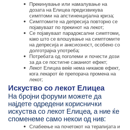
Прекинување или намалување на
дозата на Елицеа предизвикува
симптоми на апстиненцијална криза;
Симптомите на депресија повторно се
појавуваат по прекинот на лекот;
Се појавуваат парадоксални симптоми,
како што се влошување на симптомите
на депресија и анксиозност, особено со
долготрајна употреба;
Потребата од поголеми и почести дози
за да се постигне саканиот ефект;
Лекот Елицеа веќе нема никаков ефект,
кога лекарот ќе препорача промена на
лекот;
Искуство со лекот Елицеа
На бројни форуми можете да
најдете одредени кориснички
искуства со лекот Елицеа, а ние ќе
споменеме само некои од нив:
Слабеење на почетокот на терапијата и