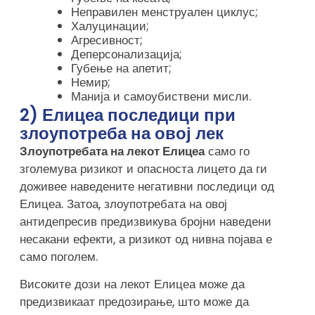
Неправилен менструален циклус;
Халуцинации;
Агресивност;
Деперсонализација;
Губење на апетит;
Немир;
Манија и самоубиствени мисли.
2) Елицеа последици при
злоупотреба на овој лек
Злоупотребата на лекот Елицеа
само го
зголемува ризикот и опасноста лицето да ги
доживее наведените негативни последици од
Елицеа. Затоа, злоупотребата на овој
антидепресив предизвикува бројни наведени
несакани ефекти, а ризикот од нивна појава е
само поголем.
Високите дози на лекот Елицеа може да
предизвикаат предозирање, што може да