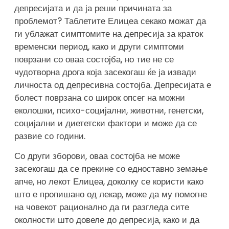
депресијата и да ја реши причината за
проблемот? Таблетите Елицеа секако можат да
ги ублажат симптомите на депресија за краток
временски период, како и други симптоми
поврзани со оваа состојба, но тие не се
чудотворна дрога која засекогаш ќе ја извади
личноста од депресивна состојба. Депресијата е
болест поврзана со широк опсег на можни
еколошки, психо-социјални, животни, генетски,
социјални и диететски фактори и може да се
развие со години.
Со други зборови, оваа состојба не може
засекогаш да се прекине со едноставно земање
апче, но лекот Елицеа, доколку се користи како
што е пропишано од лекар, може да му помогне
на човекот рационално да ги разгледа сите
околности што довеле до депресија, како и да