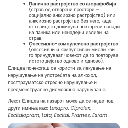
Панично растројство со агорафобија
(страв од отворени простори –
социјално анксиозно растројство) или
анксиозно растројство без него, каде
што лицето доживува повторени напади
на паника или ненадејни изливи на
страв;
Опсесивно-компулсивно растројство
(опсесивни и компулсивни мисли кои
го принудуваат човекот да го повторува
истото дејство одново и одново).
Елицеа понекогаш се користи за лекување на
нарушување на употребата на алкохол,
посттрауматско стресно нарушување и
предменструално дисморфно нарушување.
Лекот Елицеа на пазарот може да се најде под
други имиња како
Lexapro, Cipralex,
Escitalopram, Lata, Escital, Prames, Esram
…