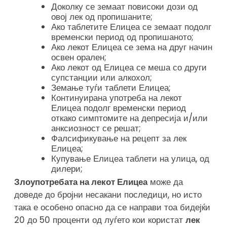
Доколку се земаат повисоки дози од
овој лек од пропишаните;
Ако таблетите Елицеа се земаат подолг
временски период од пропишаното;
Ако лекот Елицеа се зема на друг начин
освен орален;
Ако лекот од Елицеа се меша со други
супстанции или алкохол;
Земање туѓи таблети Елицеа;
Континуирана употреба на лекот
Елицеа подолг временски период
откако симптомите на депресија и/или
анксиозност се решат;
Фалсификување на рецепт за лек
Елицеа;
Купување Елицеа таблети на улица, од
дилери;
Злоупотребата на лекот Елицеа
може да
доведе до бројни несакани последици, но исто
така е особено опасно да се направи тоа бидејќи
20 до 50 проценти од луѓето кои користат
лек