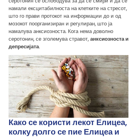
серотонин се ослободува за да се смири и да се
намали ексцитабилноста на клетките на стресот,
што го прави протокот на информации до и од
мозокот поорганизиран и регулиран, што ја
намалува анксиозноста. Кога нема доволно
серотонин, се зголемува стравот,
анксиозноста и
депресијата
.
Како се користи лекот Елицеа,
колку долго се пие Елицеа и