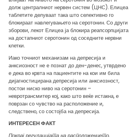
долж централниот нервен систем (ЦНС). Елицеа
таблетите делуваат така што селективно го
блокираат навлегувањето на серотонин. Со други
зборови, лекот Елицеа ја блокира реапсорпцијата
на достапниот серотонин од соседните нервни
клетки.
Иако точниот механизам на депресија и
анксиозност не е познат до ден-денес, утврдено
е дека во крвта на пациентите на кои им била
дијагностицирана депресија или анксиозност,
постои ниско ниво на серотонин –
невротрансмитер кој, како што веќе истакна, е
поврзан со чувство на расположение и,
следствено, со состојба на депресија.
ИНТЕРЕСЕН ФАКТ
Покрај регулацијата на расположението,