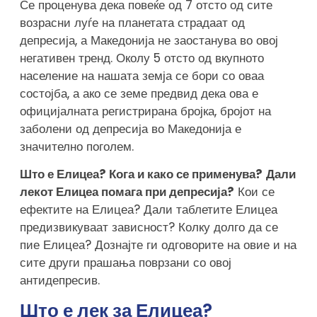
Се проценува дека повеќе од 7 отсто од сите
возрасни луѓе на планетата страдаат од
депресија, а Македонија не заостанува во овој
негативен тренд. Околу 5 отсто од вкупното
население на нашата земја се бори со оваа
состојба, а ако се земе предвид дека ова е
официјалната регистрирана бројка, бројот на
заболени од депресија во Македонија е
значително поголем.
Што е Елицеа? Кога и како се применува?
Дали
лекот Елицеа помага при депресија?
Кои се
ефектите на Елицеа? Дали таблетите Елицеа
предизвикуваат зависност? Колку долго да се
пие Елицеа? Дознајте ги одговорите на овие и на
сите други прашања поврзани со овој
антидепресив.
Што е лек за Елицеа?