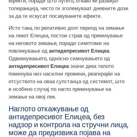
ефекти, поради што луѓето, откако ќе развијат
толеранција, често ги зголемуваат дневните дози
за да ги искусат посакуваните ефекти.
Исто така, по релативно долг период на земање
на лекот Елицеа, постои страв од прекинување
на неговото земање, поради симптоми на
повлекување од
антидепресивот Елицеа
.
Одвикнувањето, односно симнувањето од
антидепресивот Елицеа
значи дека телото
поминува низ насилни промени, реагирајќи на
отсуството на оваа супстанца од системот, што
е особено случај по нагло прекинување на
земање на овој лек.
Наглото откажување од
антидепресивот Елицеа, без
надзор и контрола на стручни лица,
може да предизвика појава на