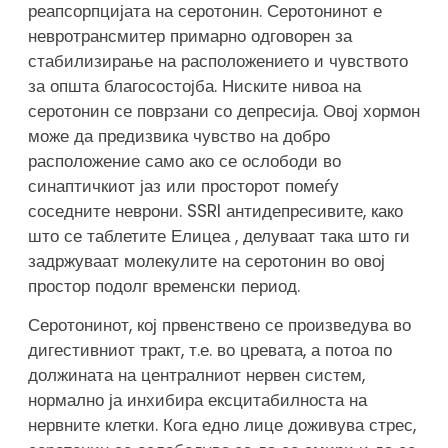
реапсорпцијата на серотонин. Серотонинот е
невротрансмитер примарно одговорен за
стабилизирање на расположението и чувството
за општа благосостојба. Ниските нивоа на
серотонин се поврзани со депресија. Овој хормон
може да предизвика чувство на добро
расположение само ако се ослободи во
синаптичкиот јаз или просторот помеѓу
соседните неврони. SSRI антидепресивите, како
што се таблетите Елицеа , делуваат така што ги
задржуваат молекулите на серотонин во овој
простор подолг временски период.
Серотонинот, кој првенствено се произведува во
дигестивниот тракт, т.е. во цревата, а потоа по
должината на централниот нервен систем,
нормално ја инхибира ексцитабилноста на
нервните клетки. Кога едно лице доживува стрес,