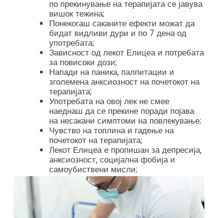
по прекинување на терапијата се јавува
вишок тежина;
Понекогаш саканите ефекти можат да
бидат видливи дури и по 7 дена од
употребата;
Зависност од лекот Елицеа и потребата
за повисоки дози;
Напади на паника, палпитации и
зголемена анксиозност на почетокот на
терапијата;
Употребата на овој лек не смее
наеднаш да се прекине поради појава
на несакани симптоми на повлекување;
Чувство на топлина и гадење на
почетокот на терапијата;
Лекот Елицеа е пропишан за депресија,
анксиозност, социјална фобија и
самоубиствени мисли;