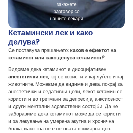
закажете
разговор со
нашите лекари
Кетамински лек и како
делува?
Се поставува прашањето:
каков е ефектот на
кетаминот или како делува кетаминот?
Видовме дека кетаминот е дисоцијативен
анестетички лек
, кој се користи и кај луѓето и кај
животните. Можевме да видиме и дека, покрај за
анестетички и седативни цели, лекот кетамин се
користи и во третмани за депресија, анксиозност
и други ментални здравствени состојби. Да не
заборавиме дека кетаминот може да се користи
и за лекување на умерена акутна и хронична
болка, иако тоа не е неговата примарна цел.