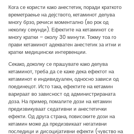
Кога се користи како анестетик, поради краткото
времетраење на дејството, кетаминот делува
многу брзо, речиси моментално (во рок од
неколку секунди). Ефектите на кетаминот се
многу кратки – околу 30 минути. Токму тоа го
прави кетаминот адекватен анестетик за итни и
кратки медицински интервенции.
Секако, доколку се прашувате како делува
кетаминот, треба да се каже дека ефектот на
кетаминот е индивидуален, односно зависи од
поединецот. Исто така, ефектите на кетамин
варираат во зависност од администрираната
доза. На пример, помалите дози на кетамин
предизвикуваат седативни и анестетички
ефекти. Од друга страна, повисоките дози на
кетамин може да предизвикаат негативни
последици и дисоцијативни ефекти (чувство на