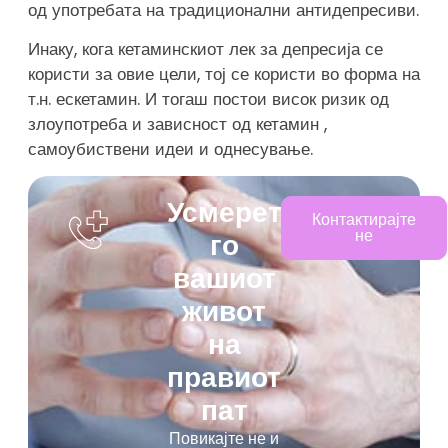
од употребата на традиционални антидепресиви.
Инаку, кога кетаминскиот лек за депресија се
користи за овие цели, тој се користи во форма на
т.н. ескетамин. И тогаш постои висок ризик од
злоупотреба и зависност од кетамин ,
самоубиствени идеи и однесување.
Усмерете
Контактирајте
не
го
вашиот
живот
на
правиот
пат
Повикајте не и