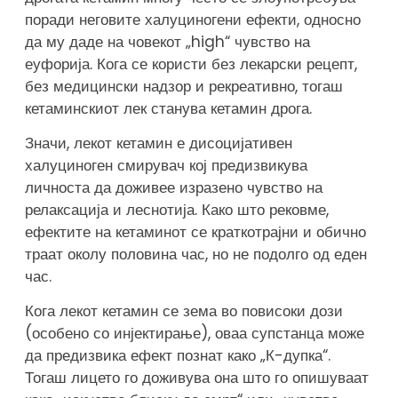
поради неговите халуциногени ефекти, односно
да му даде на човекот „high“ чувство на
еуфорија. Кога се користи без лекарски рецепт,
без медицински надзор и рекреативно, тогаш
кетаминскиот лек станува кетамин дрога.
Значи, лекот кетамин е дисоцијативен
халуциноген смирувач кој предизвикува
личноста да доживее изразено чувство на
релаксација и леснотија. Како што рековме,
ефектите на кетаминот се краткотрајни и обично
траат околу половина час, но не подолго од еден
час.
Кога лекот кетамин се зема во повисоки дози
(особено со инјектирање), оваа супстанца може
да предизвика ефект познат како „К-дупка“.
Тогаш лицето го доживува она што го опишуваат