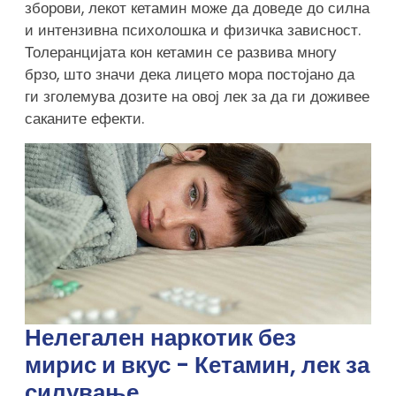
зборови, лекот кетамин може да доведе до силна
и интензивна психолошка и физичка зависност.
Толеранцијата кон кетамин се развива многу
брзо, што значи дека лицето мора постојано да
ги зголемува дозите на овој лек за да ги доживее
саканите ефекти.
Нелегален наркотик без
мирис и вкус - Кетамин, лек за
силување