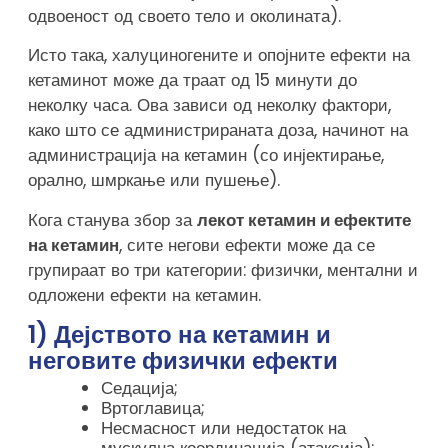
одвоеност од своето тело и околината).
Исто така, халуциногените и опојните ефекти на
кетаминот може да траат од 15 минути до
неколку часа. Ова зависи од неколку фактори,
како што се администрираната доза, начинот на
администрација на кетамин (со инјектирање,
орално, шмркање или пушење).
Кога станува збор за
лекот кетамин и ефектите
на кетамин
, сите негови ефекти може да се
групираат во три категории: физички, ментални и
одложени ефекти на кетамин.
1) Дејството на кетамин и
неговите физички ефекти
Седација;
Вртоглавица;
Несмасност или недостаток на
мускулна координација (атаксија);