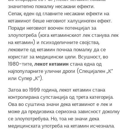
значително помалку несакани ефекти.
Сепак, еден од главните несакани ефекти на
кетаминот беше неговиот халуциноген ефект.
Поради неговиот воочен потенцијал за
злоупотреба (кога кетаминскиот лек станува лек
на кетамин) и психоделичните својства,
лековите од кетамин почнаа помалку да се
користат за медицински цели. Всушност, во
1980-тите,
лекот кетамин
стана една од
најпопуларните улични дроги (Специјален „К“
или Супер „К“).
Затоа во 1999 година, лекот кетамин стана
контролирана супстанција од трета категорија.
Ова во суштина значи дека кетаминот е лек и
може да предизвика сериозна зависност доколку
се злоупотребува. Но, тоа не значи дека
медицинската употреба на кетамин исчезнала.