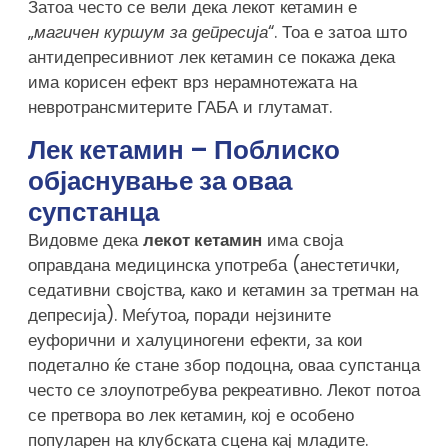
Затоа често се вели дека лекот кетамин е
„
магичен куршум за депресија
“. Тоа е затоа што
антидепресивниот лек кетамин се покажа дека
има корисен ефект врз нерамнотежата на
невротрансмитерите ГАБА и глутамат.
Лек кетамин – Поблиско
објаснување за оваа
супстанца
Видовме дека
лекот кетамин
има своја
оправдана медицинска употреба (анестетички,
седативни својства, како и кетамин за третман на
депресија). Меѓутоа, поради нејзините
еуфорични и халуциногени ефекти, за кои
подетално ќе стане збор подоцна, оваа супстанца
често се злоупотребува рекреативно. Лекот потоа
се претвора во лек кетамин, кој е особено
популарен на клубската сцена кај младите.