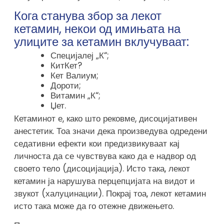
Кога станува збор за лекот
кетамин, некои од имињата на
улиците за кетамин вклучуваат:
Специјалеј „К“;
КитКет?
Кет Валиум;
Дороти;
Витамин „К“;
Џет.
Кетаминот е, како што рековме, дисоцијативен
анестетик. Тоа значи дека произведува одредени
седативни ефекти кои предизвикуваат кај
личноста да се чувствува како да е надвор од
своето тело (дисоцијација). Исто така, лекот
кетамин ја нарушува перцепцијата на видот и
звукот (халуцинации). Покрај тоа, лекот кетамин
исто така може да го отежне движењето.