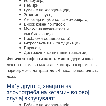
Конфузија;
Немири;
Губење на координација;
Зголемен пулс;
Амнезија и губење на меморијата;
Висок крвен притисок;
Мускулна вкочанетост и
имобилизација;
Проблеми со дишењето;
Ретроспективи и халуцинации;
Параноја;
Долгорочни когнитивни тешкотии;
Физичките ефекти на кетаминот
, дури и кога
лекот се зема во мали дози во краток временски
период, може да траат до 24 часа по последната
доза.
Меѓу другото, знаците на
злоупотреба на кетамин во овој
случај вклучуваат:
Губење на координација;