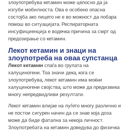
злоупотребува кетамин може целосно да ја
изгуби мобилноста. Ова е особено опасна
состојба ако лицето не е во можност да побара
помош во ситуацијата. Респираторната
инсуфициенција е водечка причина за смрт од
предозирање со кетамин.
Лекот кетамин и знаци на
злоупотреба на оваа супстанца
Лекот кетамин
спаѓа во групата на
халуциногени. Тоа значи дека, кога се
злоупотребува, лекот кетамин има моќни
халуциногени својства, што може да предизвика
многу непредвидливи резултати.
Лекот кетамин влијае на луѓето многу различно и
не постои сигурен начин да се знае која доза
може да биде фатална за некоја личност.
Злоупотребата на кетамин доведува до физичка