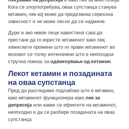
Кога се злоупотребува, оваа супстанца станува
кетамин, лек кој може да предизвика сериозна
зависност и не може лесно да се надмине.
Дури и ако некое лице навистина сака да
престане да го користи кетаминот како лек,
хемиските промени што ги прави кетаминот во
мозокот се толку интензивни што е неопходна
стручна помош за
одвикнување од кетамин
.
Лекот кетамин и позадината
на оваа супстанца
Пред да разгледаме подлабоко што е кетамин,
како кетаминот функционира како
лек за
депресија
или какви се ефектите на кетаминот,
неопходно е да се разбере позадината на оваа
супстанца.