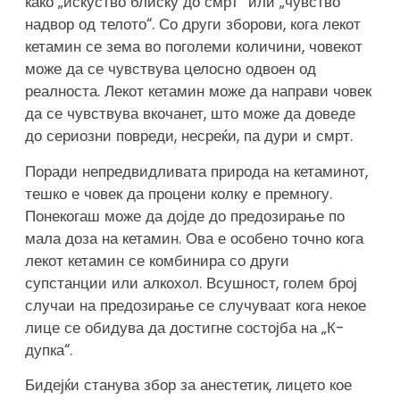
како „искуство блиску до смрт“ или „чувство
надвор од телото“. Со други зборови, кога лекот
кетамин се зема во поголеми количини, човекот
може да се чувствува целосно одвоен од
реалноста. Лекот кетамин може да направи човек
да се чувствува вкочанет, што може да доведе
до сериозни повреди, несреќи, па дури и смрт.
Поради непредвидливата природа на кетаминот,
тешко е човек да процени колку е премногу.
Понекогаш може да дојде до предозирање по
мала доза на кетамин. Ова е особено точно кога
лекот кетамин се комбинира со други
супстанции или алкохол. Всушност, голем број
случаи на предозирање се случуваат кога некое
лице се обидува да достигне состојба на „К-
дупка“.
Бидејќи станува збор за анестетик, лицето кое