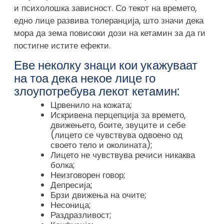
и психолошка зависност. Со текот на времето,
едно лице развива толеранција, што значи дека
мора да зема повисоки дози на кетамин за да ги
постигне истите ефекти.
Еве неколку знаци кои укажуваат
на тоа дека некое лице го
злоупотребува лекот кетамин:
Црвенило на кожата;
Искривена перцепција за времето,
движењето, боите, звуците и себе
(лицето се чувствува одвоено од
своето тело и околината);
Лицето не чувствува речиси никаква
болка;
Неизговорен говор;
Депресија;
Брзи движења на очите;
Несоница;
Раздразливост;