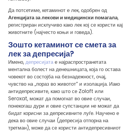
Да потсетиме, кетаминот е лек, одобрен од
Агенцијата за лекови и медицински помагала
,
регистриран исклучиво како лек кој се користи кај
животните (најчесто коњи и говеда).
Зошто кетаминот се смета за
лек за депресија?
Имено,
депресијата
е најраспространетата
ментална болест на денешницата, која го остава
човекот во состојба на безнадежност, очај,
чувство на „пораз во животот“ и изолација. Иако
антидепресивите, како што се Zoloft или
Seroxat, можат да помогнат во овие случаи,
понекогаш дури и овие супстанции не можат да
бидат корисни за депресивните луѓе. Научено е
дека во овие случаи (депресија отпорна на
третман), може да се користи антидепресивниот