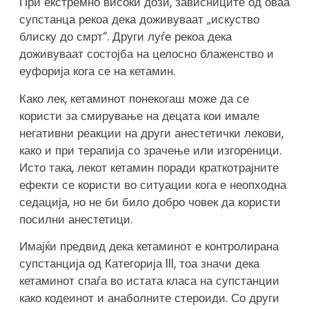
При екстремно високи дози, зависниците од оваа
супстанца рекоа дека доживуваат „искуство
блиску до смрт“. Други луѓе рекоа дека
доживуваат состојба на целосно блаженство и
еуфорија кога се на кетамин.
Како лек, кетаминот понекогаш може да се
користи за смирување на децата кои имале
негативни реакции на други анестетички лекови,
како и при терапија со зрачење или изгореници.
Исто така, лекот кетамин поради краткотрајните
ефекти се користи во ситуации кога е неопходна
седација, но не би било добро човек да користи
посилни анестетици.
Имајќи предвид дека кетаминот е контролирана
супстанција од Категорија III, тоа значи дека
кетаминот спаѓа во истата класа на супстанции
како кодеинот и анаболните стероиди. Со други