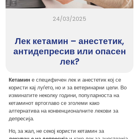
24/03/2025
Лек кетамин – анестетик,
антидепресив или опасен
лек?
Кетамин
е специфичен лек и анестетик кој се
користи кај луѓето, но и за ветеринарни цели. Во
изминатите неколку години, популарноста на
кетаминот вртоглаво се зголеми како
алтернатива на конвенционалните лекови за
депресија.
Но, за жал, не секој користи кетамин за
лекување на депресија
и како лек за анестезија.