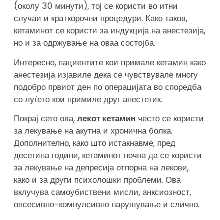
(околу 30 минути), тој се користи во итни
случаи и краткорочни процедури. Како таков,
кетаминот се користи за индукција на анестезија,
но и за одржување на оваа состојба.
Интересно, пациентите кои примале кетамин како
анестезија изјавиле дека се чувствувале многу
подобро првиот ден по операцијата во споредба
со луѓето кои примиле друг анестетик.
Покрај сето ова,
лекот кетамин
често се користи
за лекување на акутна и хронична болка.
Дополнително, како што истакнавме, пред
десетина години, кетаминот почна да се користи
за лекување на депресија отпорна на лекови,
како и за други психолошки проблеми. Ова
вклучува самоубиствени мисли, анксиозност,
опсесивно-компулсивно нарушување и слично.