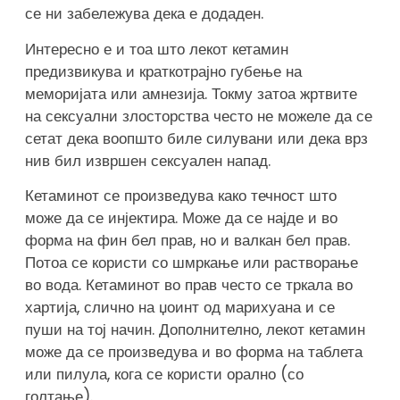
се ни забележува дека е додаден.
Интересно е и тоа што лекот кетамин
предизвикува и краткотрајно губење на
меморијата или амнезија. Токму затоа жртвите
на сексуални злосторства често не можеле да се
сетат дека воопшто биле силувани или дека врз
нив бил извршен сексуален напад.
Кетаминот се произведува како течност што
може да се инјектира. Може да се најде и во
форма на фин бел прав, но и валкан бел прав.
Потоа се користи со шмркање или растворање
во вода. Кетаминот во прав често се тркала во
хартија, слично на џоинт од марихуана и се
пуши на тој начин. Дополнително, лекот кетамин
може да се произведува и во форма на таблета
или пилула, кога се користи орално (со
голтање).