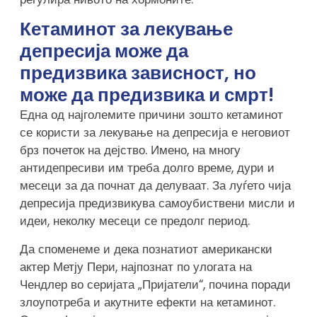
Кетаминот за лекување
депресија може да
предизвика зависност, но
може да предизвика и смрт!
Една од најголемите причини зошто кетаминот
се користи за лекување на депресија е неговиот
брз почеток на дејство. Имено, на многу
антидепресиви им треба долго време, дури и
месеци за да почнат да делуваат. За луѓето чија
депресија предизвикува самоубиствени мисли и
идеи, неколку месеци се предолг период.
Да споменеме и дека познатиот американски
актер Метју Пери, најпознат по улогата на
Чендлер во серијата „Пријатели“, почина поради
злоупотреба и акутните ефекти на кетаминот.