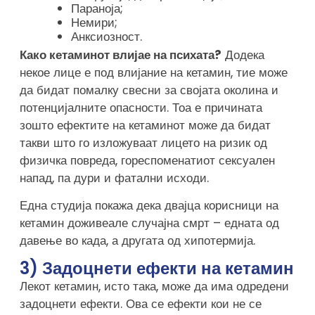
Параноја;
Немири;
Анксиозност.
Како кетаминот влијае на психата?
Додека
некое лице е под влијание на кетамин, тие може
да бидат помалку свесни за својата околина и
потенцијалните опасности. Тоа е причината
зошто ефектите на кетаминот може да бидат
такви што го изложуваат лицето на ризик од
физичка повреда, гореспоменатиот сексуален
напад, па дури и фатални исходи.
Една студија покажа дека двајца корисници на
кетамин доживеале случајна смрт – едната од
давење во када, а другата од хипотермија.
3) Задоцнети ефекти на кетамин
Лекот кетамин, исто така, може да има одредени
задоцнети ефекти. Ова се ефекти кои не се