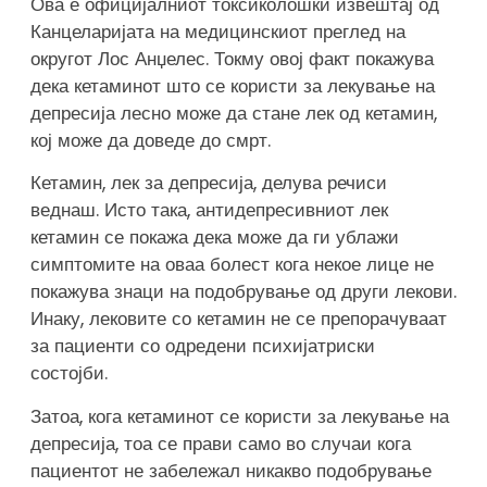
Ова е официјалниот токсиколошки извештај од
Канцеларијата на медицинскиот преглед на
округот Лос Анџелес. Токму овој факт покажува
дека кетаминот што се користи за лекување на
депресија лесно може да стане лек од кетамин,
кој може да доведе до смрт.
Кетамин, лек за депресија, делува речиси
веднаш. Исто така, антидепресивниот лек
кетамин се покажа дека може да ги ублажи
симптомите на оваа болест кога некое лице не
покажува знаци на подобрување од други лекови.
Инаку, лековите со кетамин не се препорачуваат
за пациенти со одредени психијатриски
состојби.
Затоа, кога кетаминот се користи за лекување на
депресија, тоа се прави само во случаи кога
пациентот не забележал никакво подобрување