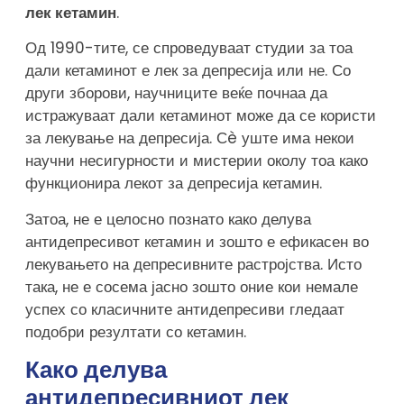
лек кетамин
.
Од 1990-тите, се спроведуваат студии за тоа
дали кетаминот е лек за депресија или не. Со
други зборови, научниците веќе почнаа да
истражуваат дали кетаминот може да се користи
за лекување на депресија. Сè уште има некои
научни несигурности и мистерии околу тоа како
функционира лекот за депресија кетамин.
Затоа, не е целосно познато како делува
антидепресивот кетамин и зошто е ефикасен во
лекувањето на депресивните растројства. Исто
така, не е сосема јасно зошто оние кои немале
успех со класичните антидепресиви гледаат
подобри резултати со кетамин.
Како делува
антидепресивниот лек