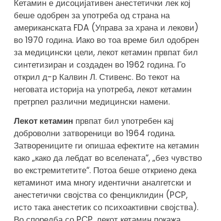
Кетамин е дисоцијативен анестетички лек кој
беше одобрен за употреба од страна на
американската FDA (Управа за храна и лекови)
во 1970 година. Иако во тоа време бил одобрен
за медицински цели, лекот кетамин првпат бил
синтетизиран и создаден во 1962 година. Го
открил д-р Калвин Л. Стивенс. Во текот на
неговата историја на употреба, лекот кетамин
претрпел различни медицински намени.
Лекот кетамин
првпат бил употребен кај
доброволни затвореници во 1964 година.
Затворениците ги опишаа ефектите на кетамин
како „како да лебдат во вселената“, „без чувство
во екстремитетите“. Потоа беше откриено дека
кетаминот има многу идентични аналгетски и
анестетички својства со фенциклидин (PCP,
исто така анестетик со психоактивни својства).
Во споредба со PCP, лекот кетамин покажа