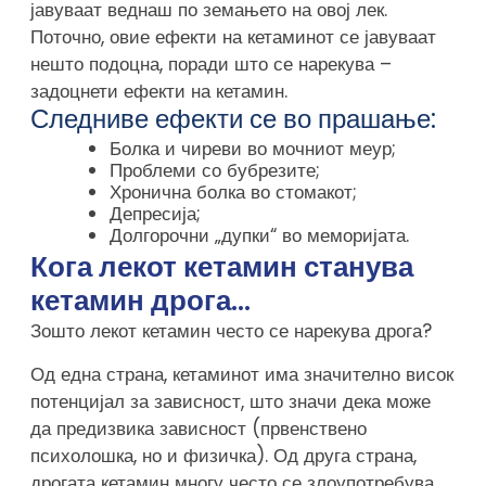
јавуваат веднаш по земањето на овој лек.
Поточно, овие ефекти на кетаминот се јавуваат
нешто подоцна, поради што се нарекува –
задоцнети ефекти на кетамин.
Следниве ефекти се во прашање:
Болка и чиреви во мочниот меур;
Проблеми со бубрезите;
Хронична болка во стомакот;
Депресија;
Долгорочни „дупки“ во меморијата.
Кога лекот кетамин станува
кетамин дрога…
Зошто лекот кетамин често се нарекува дрога?
Од една страна, кетаминот има значително висок
потенцијал за зависност, што значи дека може
да предизвика зависност (првенствено
психолошка, но и физичка). Од друга страна,
дрогата кетамин многу често се злоупотребува