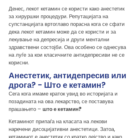
Денес, лекот кетамин се користи како анестетик
за хируршки процедури. Репутацијата на
супстанцијата вртоглаво порасна кога се сфати
дека лекот кетамин може да се користи и за
лекување на депресија и други ментални
здравствени состојби. Ова особено се однесува
на луѓе за кои класичните антидепресиви не се
корисни.
Анестетик, антидепресив или
дрога? - Што е кетамин?
Сега кога имаме краток увид во историјата и
позадината на ова лекарство, се поставува
прашањето –
што е кетамин?
Кетаминот припаѓа на класата на лекови
наречени дисоцијативни анестетици. Затоа,
кетаминот е анестетик со кратко дејство и како