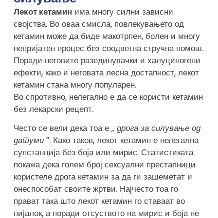
Лекот кетамин
има многу силни зависни
својства. Во оваа смисла, повлекувањето од
кетамин може да биде макотрпен, болен и многу
непријатен процес без соодветна стручна помош.
Поради неговите разединувачки и халуциногени
ефекти, како и неговата лесна достапност, лекот
кетамин стана многу популарен.
Во спротивно, нелегално е да се користи кетамин
без лекарски рецепт.
Често се вели дека тоа е „
дрога за силување од
датуми
“. Како таков, лекот кетамин е нелегална
супстанција без боја или мирис. Статистиката
покажа дека голем број сексуални престапници
користеле дрога кетамин за да ги зашеметат и
онеспособат своите жртви. Најчесто тоа го
прават така што лекот кетамин го ставаат во
пијалок, а поради отсуството на мирис и боја не