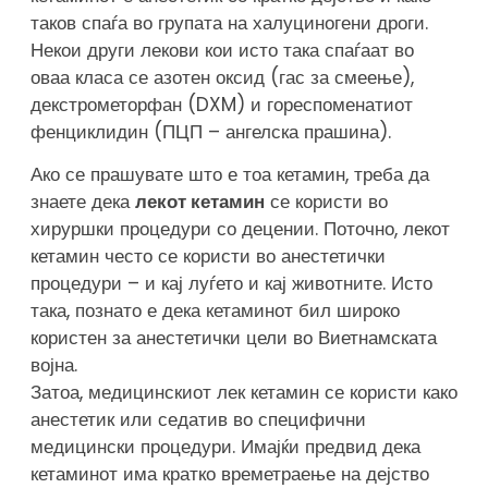
таков спаѓа во групата на халуциногени дроги.
Некои други лекови кои исто така спаѓаат во
оваа класа се азотен оксид (гас за смеење),
декстрометорфан (DXM) и гореспоменатиот
фенциклидин (ПЦП – ангелска прашина).
Ако се прашувате што е тоа кетамин, треба да
знаете дека
лекот кетамин
се користи во
хируршки процедури со децении. Поточно, лекот
кетамин често се користи во анестетички
процедури – и кај луѓето и кај животните. Исто
така, познато е дека кетаминот бил широко
користен за анестетички цели во Виетнамската
војна.
Затоа, медицинскиот лек кетамин се користи како
анестетик или седатив во специфични
медицински процедури. Имајќи предвид дека
кетаминот има кратко времетраење на дејство