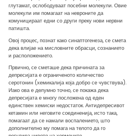
глутамат, ослободуваат посебни молекули. Овие
молекули им помагаат на невроните да
комуницираат едни со други преку нови нервни
патишта.
Овој процес, познат како синаптогенеза, се смета
дека влијае на мисловните обрасци, сознанието
и расположението.
Првично, се сметаше дека причината за
депресијата е ограниченото количество
серотонин (хемикалија која добро се чувствува).
Иако ова е делумно точно, се покажа дека
депресијата е многу посложена од еден
единствен хемиски недостаток. Антидепресивот
кетамин или неговите соединенија, исто така,
помагаат да се намали воспалението, што
дополнително му помага на телото да го
регулира нивото на хормоните.