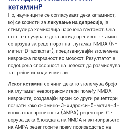
кетамин?
Но, научниците се согласуваат дека кетаминот,
кој се користи за
лекување на депресија
, ја
стимулира хемикалија наречена глутамат. Она
што се случува е дека антидепресивот кетамин
се врзува за рецепторот на глутамат NMDA (N-
метил-D-аспартат), предизвикувајќи зголемена
невронска поврзаност во мозокот. Резултатот е
подобрена способност на човекот да размислува
за среќни исходи и мисли.
Лекот кетамин
се чини дека го зголемува бројот
на глутамат невротрансмитери помеѓу NMDA
невроните, создавајќи врски со други рецептори
познати како α-амино-3-хидрокси-5-метил-4-
изоксазолепропионски (AMPA) рецептори. Се
верува дека блокадата на NMDA и активирањето
на AMPA рецепторите преку производство на