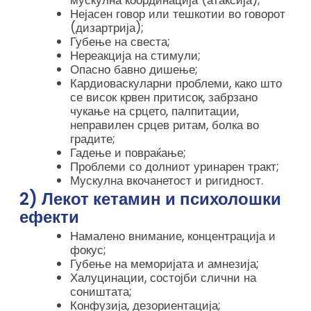
Нејасен говор или тешкотии во говорот
(дизартрија);
Губење на свеста;
Нереакција на стимули;
Опасно бавно дишење;
Кардиоваскуларни проблеми, како што
се висок крвен притисок, забрзано
чукање на срцето, палпитации,
неправилен срцев ритам, болка во
градите;
Гадење и повраќање;
Проблеми со долниот уринарен тракт;
Мускулна вкочанетост и ригидност.
2) Лекот кетамин и психолошки
ефекти
Намалено внимание, концентрација и
фокус;
Губење на меморијата и амнезија;
Халуцинации, состојби слични на
соништата;
Конфузија, дезориентација;