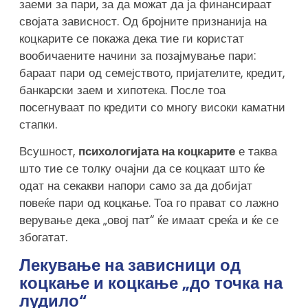
заеми за пари, за да можат да ја финансираат
својата зависност. Од бројните признанија на
коцкарите се покажа дека тие ги користат
вообичаените начини за позајмување пари:
бараат пари од семејството, пријателите, кредит,
банкарски заем и хипотека. После тоа
посегнуваат по кредити со многу високи каматни
стапки.
Всушност,
психологијата на коцкарите
е таква
што тие се толку очајни да се коцкаат што ќе
одат на секакви напори само за да добијат
повеќе пари од коцкање. Тоа го прават со лажно
верување дека „овој пат“ ќе имаат среќа и ќе се
збогатат.
Лекување на зависници од
коцкање и коцкање „до точка на
лудило“