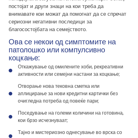
постојат и други знаци на кои треба да
внимавате кои можат да помогнат да се спречат
сериозни негативни последици за
благосостојбата на семејството.
Ова се некои од симптомите на
патолошко или компулсивно
коцкање:
Откажување од омилените хоби, рекреативни
активности или семејни настани за коцкање;
Отворање нова тековна сметка или
аплицирање за нови кредитни картички без
очигледна потреба од повеќе пари;
Поседување на големи количини на готовина,
кои брзо исчезнуваат;
Тајно и мистериозно однесување во врска со