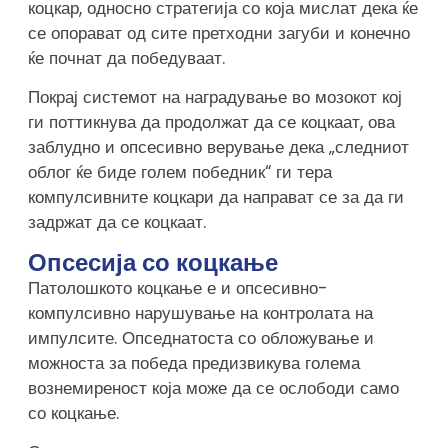
коцкар, односно стратегија со која мислат дека ќе
се опорават од сите претходни загуби и конечно
ќе почнат да победуваат.
Покрај системот на наградување во мозокот кој
ги поттикнува да продолжат да се коцкаат, ова
заблудно и опсесивно верување дека „следниот
облог ќе биде голем победник“ ги тера
компулсивните коцкари да направат се за да ги
задржат да се коцкаат.
Опсесија со коцкање
Патолошкото коцкање е и опсесивно-
компулсивно нарушување на контролата на
импулсите. Опседнатоста со обложување и
можноста за победа предизвикува голема
вознемиреност која може да се ослободи само
со коцкање.