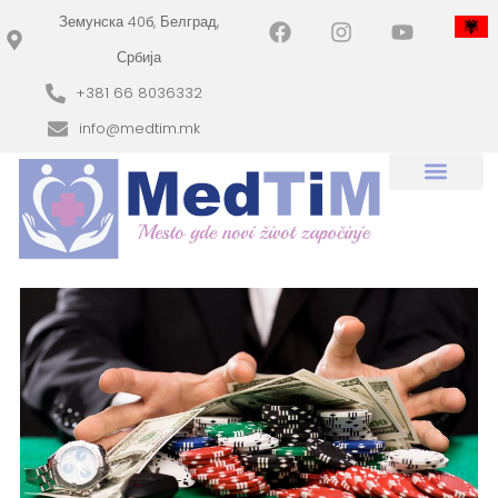
Земунска 40б, Белград,
Србија
+381 66 8036332
info@medtim.mk