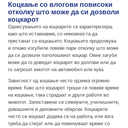
Коцкање со влогови повисоки
отколку што може да си дозволи
коцкарот
Однесувањето на коцкарите се карактеризира,
како што истакнавме, со неможноста да
престанат со коцкањето. Коцкањето продолжува
и откако изгубиле повеќе пари отколку што може
да си дозволи патолошкиот коцкар. Овие загуби
може да го доведат коцкарот во долгови или да
го загрозат имотот на автомобил или куќа.
Зависност од коцкање често одзема огромно
време. Како што коцкарот троши се повеќе време
на коцкање, така страдаат и други работи во
животот. Запоставени се семејните, училишните,
домашните и деловните обврски. Коцкарите
често се коцкаат додека се на работа, или кога
треба да спијат или да поминуваат време со