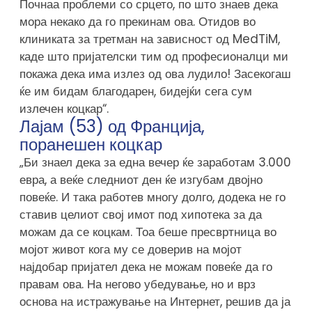
Почнаа проблеми со срцето, по што знаев дека
мора некако да го прекинам ова. Отидов во
клиниката за третман на зависност од MedTiM,
каде што пријателски тим од професионалци ми
покажа дека има излез од ова лудило! Засекогаш
ќе им бидам благодарен, бидејќи сега сум
излечен коцкар“.
Лајам (53) од Франција,
поранешен коцкар
„Би знаел дека за една вечер ќе заработам 3.000
евра, а веќе следниот ден ќе изгубам двојно
повеќе. И така работев многу долго, додека не го
ставив целиот свој имот под хипотека за да
можам да се коцкам. Тоа беше пресвртница во
мојот живот кога му се доверив на мојот
најдобар пријател дека не можам повеќе да го
правам ова. На негово убедување, но и врз
основа на истражување на Интернет, решив да ја