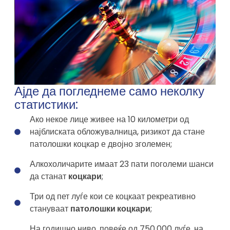
Ајде да погледнеме само неколку
статистики:
Ако некое лице живее на 10 километри од
најблиската обложувалница, ризикот да стане
патолошки коцкар е двојно зголемен;
Алкохоличарите имаат 23 пати поголеми шанси
да станат
коцкари
;
Три од пет луѓе кои се коцкаат рекреативно
стануваат
патолошки коцкари
;
На годишно ниво, повеќе од 750.000 луѓе, на