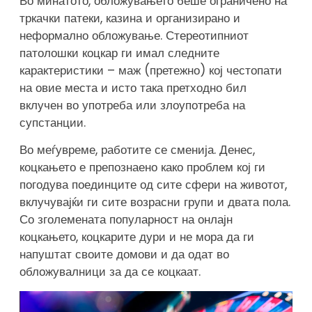
Во минатото, обложувањето беше ограничено на
тркачки патеки, казина и организирано и
неформално обложување. Стереотипниот
патолошки коцкар ги имал следните
карактеристики – маж (претежно) кој честопати
на овие места и исто така претходно бил
вклучен во употреба или злоупотреба на
супстанции.
Во меѓувреме, работите се сменија. Денес,
коцкањето е препознаено како проблем кој ги
погодува поединците од сите сфери на животот,
вклучувајќи ги сите возрасни групи и двата пола.
Со зголемената популарност на онлајн
коцкањето, коцкарите дури и не мора да ги
напуштат своите домови и да одат во
обложувалници за да се коцкаат.