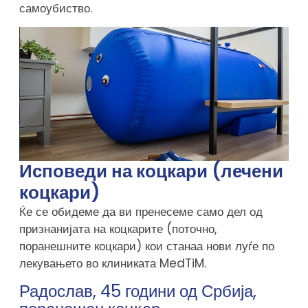
самоубиство.
Исповеди на коцкари (лечени
коцкари)
Ќе се обидеме да ви пренесеме само дел од
признанијата на коцкарите (поточно,
поранешните коцкари) кои станаа нови луѓе по
лекувањето во клиниката MedTiM.
Радослав, 45 години од Србија,