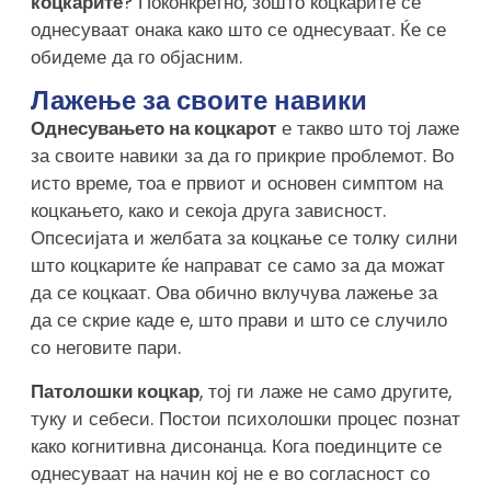
коцкарите
? Поконкретно, зошто коцкарите се
однесуваат онака како што се однесуваат. Ќе се
обидеме да го објасним.
Лажење за своите навики
Однесувањето на коцкарот
е такво што тој лаже
за своите навики за да го прикрие проблемот. Во
исто време, тоа е првиот и основен симптом на
коцкањето, како и секоја друга зависност.
Опсесијата и желбата за коцкање се толку силни
што коцкарите ќе направат се само за да можат
да се коцкаат. Ова обично вклучува лажење за
да се скрие каде е, што прави и што се случило
со неговите пари.
Патолошки коцкар
, тој ги лаже не само другите,
туку и себеси. Постои психолошки процес познат
како когнитивна дисонанца. Кога поединците се
однесуваат на начин кој не е во согласност со