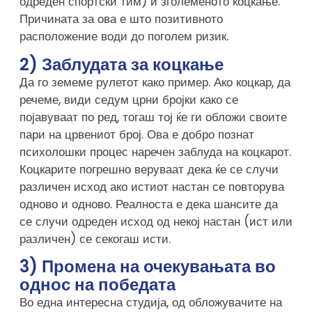
одреден спортски тим) и зголеменото коцкање.
Причината за ова е што позитивното
расположение води до поголем ризик.
2) Заблудата за коцкање
Да го земеме рулетот како пример. Ако коцкар, да
речеме, види седум црни бројки како се
појавуваат по ред, тогаш тој ќе ги обложи своите
пари на црвениот број. Ова е добро познат
психолошки процес наречен заблуда на коцкарот.
Коцкарите погрешно веруваат дека ќе се случи
различен исход ако истиот настан се повторува
одново и одново. Реалноста е дека шансите да
се случи одреден исход од некој настан (ист или
различен) се секогаш исти.
3) Промена на очекувањата во
однос на победата
Во една интересна студија, од обложувачите на