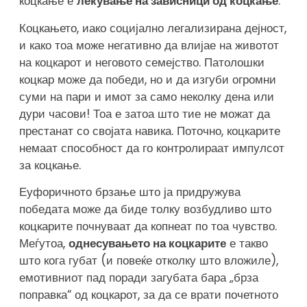
коцкање е
лекување на зависници од коцкање
.
Коцкањето, иако социјално легализирана дејност,
и како тоа може негативно да влијае на животот
на коцкарот и неговото семејство. Патолошки
коцкар може да победи, но и да изгуби огромни
суми на пари и имот за само неколку дена или
дури часови! Тоа е затоа што тие не можат да
престанат со својата навика. Поточно, коцкарите
немаат способност да го контролираат импулсот
за коцкање.
Еуфоричното брзање што ја придружува
победата може да биде толку возбудливо што
коцкарите почнуваат да копнеат по тоа чувство.
Меѓутоа,
однесувањето на коцкарите
е такво
што кога губат (и повеќе отколку што вложиле),
емотивниот пад поради загубата бара „брза
поправка“ од коцкарот, за да се врати почетното