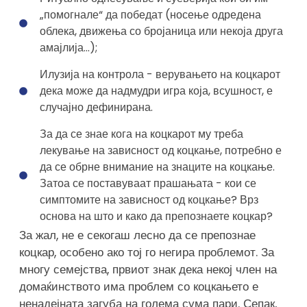
„помогнале“ да победат (носење одредена
облека, движења со бројаница или некоја друга
амајлија...);
Илузија на контрола - верувањето на коцкарот
дека може да надмудри игра која, всушност, е
случајно дефинирана.
За да се знае кога на коцкарот му треба
лекување на зависност од коцкање, потребно е
да се обрне внимание на знаците на коцкање.
Затоа се поставуваат прашањата - кои се
симптомите на зависност од коцкање? Врз
основа на што и како да препознаете коцкар?
За жал, не е секогаш лесно да се препознае
коцкар, особено ако тој го негира проблемот. За
многу семејства, првиот знак дека некој член на
домаќинството има проблем со коцкањето е
ненадејната загуба на голема сума пари. Сепак,