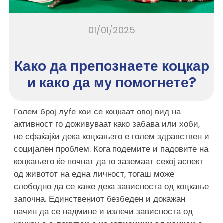
01/01/2025
Како да препознаете коцкар
и како да му помогнете?
Голем број луѓе кои се коцкаат овој вид на
активност го доживуваат како забава или хоби,
не сфаќајќи дека коцкањето е голем здравствен и
социјален проблем. Кога подемите и падовите на
коцкањето ќе почнат да го заземаат секој аспект
од животот на една личност, тогаш може
слободно да се каже дека зависноста од коцкање
започна. Единствениот безбеден и докажан
начин да се надмине и излечи зависноста од