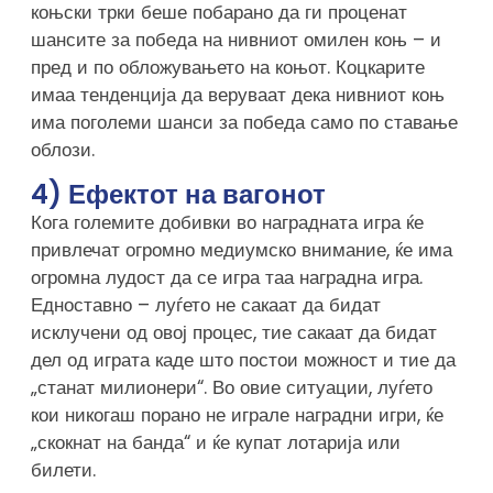
коњски трки беше побарано да ги проценат
шансите за победа на нивниот омилен коњ – и
пред и по обложувањето на коњот. Коцкарите
имаа тенденција да веруваат дека нивниот коњ
има поголеми шанси за победа само по ставање
облози.
4) Ефектот на вагонот
Кога големите добивки во наградната игра ќе
привлечат огромно медиумско внимание, ќе има
огромна лудост да се игра таа наградна игра.
Едноставно – луѓето не сакаат да бидат
исклучени од овој процес, тие сакаат да бидат
дел од играта каде што постои можност и тие да
„станат милионери“. Во овие ситуации, луѓето
кои никогаш порано не играле наградни игри, ќе
„скокнат на банда“ и ќе купат лотарија или
билети.