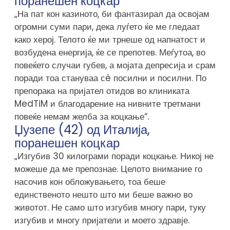
поранешен коцкар
„На пат кон казиното, би фантазирал да освојам
огромни суми пари, дека луѓето ќе ме гледаат
како херој. Телото ќе ми трнеше од напнатост и
возбудена енергија, ќе се препотев. Меѓутоа, во
повеќето случаи губев, а мојата депресија и срам
поради тоа стануваа сè посилни и посилни. По
препорака на пријател отидов во клиниката
MedTiM и благодарение на нивните третмани
повеќе немам желба за коцкање“.
Џузепе (42) од Италија,
поранешен коцкар
„Изгубив 30 килограми поради коцкање. Никој не
можеше да ме препознае. Целото внимание го
насочив кон обложувањето, тоа беше
единственото нешто што ми беше важно во
животот. Не само што изгубив многу пари, туку
изгубив и многу пријатели и моето здравје.