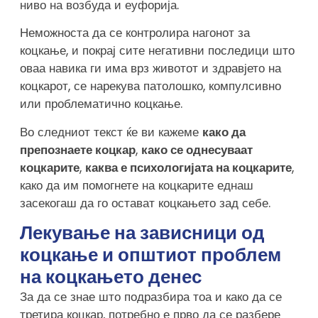
ниво на возбуда и еуфорија.
Неможноста да се контролира нагонот за
коцкање, и покрај сите негативни последици што
оваа навика ги има врз животот и здравјето на
коцкарот, се нарекува патолошко, компулсивно
или проблематично коцкање.
Во следниот текст ќе ви кажеме
како да
препознаете коцкар
,
како се однесуваат
коцкарите
,
каква е психологијата на коцкарите
,
како да им помогнете на коцкарите еднаш
засекогаш да го остават коцкањето зад себе.
Лекување на зависници од
коцкање и општиот проблем
на коцкањето денес
За да се знае што подразбира тоа и како да се
третира коцкар, потребно е прво да се разбере