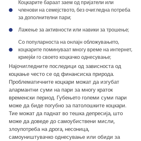
Коцкарите бараат заем од пријатели или
членови на семејството, без очигледна потреба
за дополнителни пари;
Лажење за активности или навики за трошење;
Со популарноста на онлајн обложувањето,
коцкарите поминуваат многу време на интернет,
криејќи го своето коцкачко однесување;
Најочигледните последици од зависноста од
коцкање често се од финансиска природа.
Проблематичните коцкари можат да изгубат
алармантни суми на пари за многу краток
временски период. Губењето големи суми пари
може да биде погубно за патолошките коцкари.
Тие можат да паднат во тешка депресија, што
може да доведе до самоубиствени мисли,
злоупотреба на дрога, несоница,
самоуништувачко однесување или обиди за