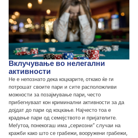
Вклучување во нелегални
активности
Не е непознато дека коцкарите, откако ќе ги
потрошат своите пари и сите расположливи
можности за позајмување пари, често
прибегнуваат кон криминални активности за да
дојдат до пари од коцкање. Најчесто тоа е
крадење пари од семејството и пријателите.
Меѓутоа, понекогаш има „сериозни“ случаи на
кражби како што се грабежи, вооружени грабежи,