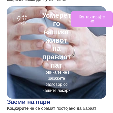
Усмерете
Контактирајте
не
го
вашиот
живот
на
правиот
пат
Повикајте не и
закажете
разговор со
нашите лекари
Заеми на пари
Коцкарите
не се срамат постојано да бараат