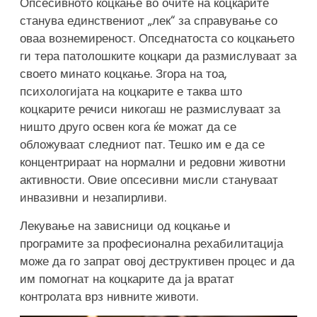
Опсесивното коцкање во очите на коцкарите
станува единствениот „лек“ за справување со
оваа вознемиреност. Опседнатоста со коцкањето
ги тера патолошките коцкари да размислуваат за
своето минато коцкање. Згора на тоа,
психологијата на коцкарите е таква што
коцкарите речиси никогаш не размислуваат за
ништо друго освен кога ќе можат да се
обложуваат следниот пат. Тешко им е да се
концентрираат на нормални и редовни животни
активности. Овие опсесивни мисли стануваат
инвазивни и незапирливи.
Лекување на зависници од коцкање и
програмите за професионална рехабилитација
може да го запрат овој деструктивен процес и да
им помогнат на коцкарите да ја вратат
контролата врз нивните животи.