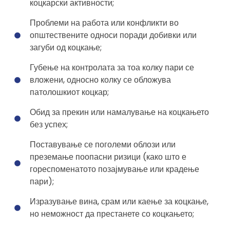
коцкарски активности;
Проблеми на работа или конфликти во
општествените односи поради добивки или
загуби од коцкање;
Губење на контролата за тоа колку пари се
вложени, односно колку се обложува
патолошкиот коцкар;
Обид за прекин или намалување на коцкањето
без успех;
Поставување се поголеми облози или
преземање поопасни ризици (како што е
гореспоменатото позајмување или крадење
пари);
Изразување вина, срам или каење за коцкање,
но неможност да престанете со коцкањето;