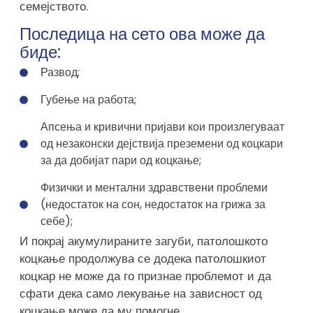
семејството.
Последица на сето ова може да
биде:
Развод;
Губење на работа;
Апсења и кривични пријави кои произлегуваат
од незаконски дејствија преземени од коцкари
за да добијат пари од коцкање;
Физички и ментални здравствени проблеми
(недостаток на сон, недостаток на грижа за
себе);
И покрај акумулираните загуби, патолошкото
коцкање продолжува се додека патолошкиот
коцкар не може да го признае проблемот и да
сфати дека само лекување на зависност од
коцкање може да му помогне.