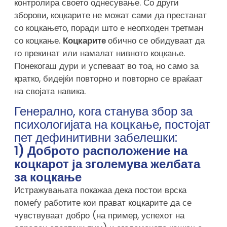
контролира своето однесување. Со други
зборови, коцкарите не можат сами да престанат
со коцкањето, поради што е неопходен третман
со коцкање.
Коцкарите
обично се обидуваат да
го прекинат или намалат нивното коцкање.
Понекогаш дури и успеваат во тоа, но само за
кратко, бидејќи повторно и повторно се враќаат
на својата навика.
Генерално, кога станува збор за
психологијата на коцкање, постојат
пет дефинитивни забелешки:
1) Доброто расположение на
коцкарот ја зголемува желбата
за коцкање
Истражувањата покажаа дека постои врска
помеѓу работите кои прават коцкарите да се
чувствуваат добро (на пример, успехот на