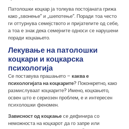
Патолошки коцкар ја толкува постојаната грижа
како „ѕвонење“ и „шепотење“. Поради тоа често
ги оттурнува семејството и пријателите од себе,
а тоа е знак дека семејните односи се нарушени
поради коцкањето.
Лекување на патолошки
коцкари и коцкарска
психологија
Се поставува прашањето –
каква е
психологијата на коцкарите
? Поконкретно, како
размислуваат коцкарите? Имено, коцкањето,
освен што е сериозен проблем, е и интересен
психолошки феномен.
Зависност од коцкање
се дефинира со
неможноста на коцкарот да го запре или