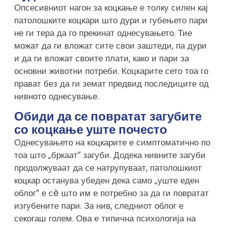
Опсесивниот нагон за коцкање е толку силен кај
патолошките коцкари што дури и губењето пари
не ги тера да го прекинат однесувањето. Тие
можат да ги вложат сите свои заштеди, па дури
и да ги вложат своите плати, како и пари за
основни животни потреби. Коцкарите сето тоа го
прават без да ги земат предвид последиците од
нивното однесување.
Обиди да се повратат загубите
со коцкање уште почесто
Однесувањето на коцкарите е симптоматично по
тоа што „бркаат“ загуби. Додека нивните загуби
продолжуваат да се натрупуваат, патолошкиот
коцкар останува убеден дека само „уште еден
облог“ е сè што им е потребно за да ги повратат
изгубените пари. За нив, следниот облог е
секогаш голем. Ова е типична психологија на