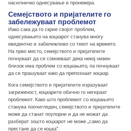
насилничко однесување и проневера.
Семејството и пријателите го
забележуваат проблемот
Иако сака да го скрие својот проблем,
однесувањето на коцкарот станува многу
евидентно и забележливо со текот на времето.
На прво место, семејството и пријателите
почнуваат да се сомневаат дека некој нивен
близок има проблем со коцкањето, па почнуваат
да се прашуваат како да препознаат коцкар.
Кога семејството и пријателите изразуваат
загриженост, коцкарите обично го негираат
проблемот. Како што проблемот со коцкањето
станува поочигледен, семејството и пријателите
може да станат поупорни и да не можат да
разберат зошто коцкарот не може „само да
престане да се коцка“.