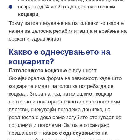
возраст од 14 до 21 година, се
патолошки
коцкари
.
Токму затоа лекување на патолошки коцкари е
начин за целосна рехабилитација и враќање на
среќен и здрав живот.
Какво е однесувањето на
коцкарите?
Патолошкото коцкање
е всушност
бихејвиорална форма на зависност, каде што
коцкарите имаат патолошка потреба да се
коцкаат. Згора на тоа, патолошкиот коцкар
повторно и повторно се коцка со се поголеми
влогови, очекувајќи поголема добивка, но
реалноста е дека само загубите стануваат се
поголеми и поголеми. Затоа е оправдано
прашањето –
какво е однесувањето на