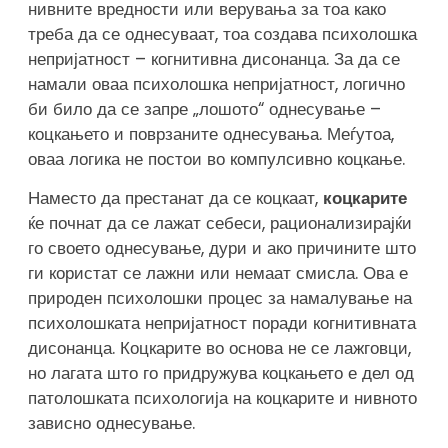
нивните вредности или верувања за тоа како
треба да се однесуваат, тоа создава психолошка
непријатност – когнитивна дисонанца. За да се
намали оваа психолошка непријатност, логично
би било да се запре „лошото“ однесување –
коцкањето и поврзаните однесувања. Меѓутоа,
оваа логика не постои во компулсивно коцкање.
Наместо да престанат да се коцкаат,
коцкарите
ќе почнат да се лажат себеси, рационализирајќи
го своето однесување, дури и ако причините што
ги користат се лажни или немаат смисла. Ова е
природен психолошки процес за намалување на
психолошката непријатност поради когнитивната
дисонанца. Коцкарите во основа не се лажговци,
но лагата што го придружува коцкањето е дел од
патолошката психологија на коцкарите и нивното
зависно однесување.