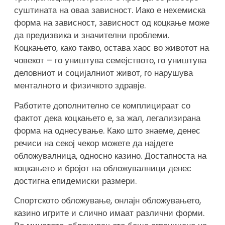
суштината на оваа зависност. Иако е нехемиска
форма на зависност, зависност од коцкање може
да предизвика и значителни проблеми.
Коцкањето, како такво, остава хаос во животот на
човекот – го уништува семејството, го уништува
деловниот и социјалниот живот, го нарушува
менталното и физичкото здравје.
Работите дополнително се комплицираат со
фактот дека коцкањето е, за жал, легализирана
форма на однесување. Како што знаеме, денес
речиси на секој чекор можете да најдете
обложувалница, односно казино. Достапноста на
коцкањето и бројот на обложувалници денес
достигна епидемиски размери.
Спортското обложување, онлајн обложувањето,
казино игрите и слично имаат различни форми.