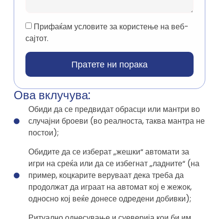
Прифаќам условите за користење на веб-
сајтот.
Пратете ни порака
Ова вклучува:
Обиди да се предвидат обрасци или мантри во
случајни броеви (во реалноста, таква мантра не
постои);
Обидите да се изберат „жешки“ автомати за
игри на среќа или да се избегнат „ладните“ (на
пример, коцкарите веруваат дека треба да
продолжат да играат на автомат кој е жежок,
односно кој веќе донесе одредени добивки);
Ритуално однесување и суеверија кои би им