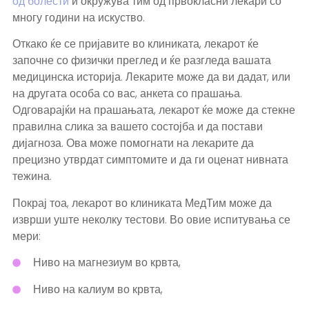
од болести
и окружува тим од првокласни лекари со
многу години на искуство.
Откако ќе се пријавите во клиниката, лекарот ќе
започне со физички преглед и ќе разгледа вашата
медицинска историја. Лекарите може да ви дадат, или
на другата особа со вас, анкета со прашања.
Одговарајќи на прашањата, лекарот ќе може да стекне
правилна слика за вашето состојба и да постави
дијагноза. Ова може помогнати на лекарите да
прецизно утврдат симптомите и да ги оценат нивната
тежина.
Покрај тоа, лекарот во клиниката МедТим може да
изврши уште неколку тестови. Во овие испитувања се
мери:
Ниво на магнезиум во крвта,
Ниво на калиум во крвта,