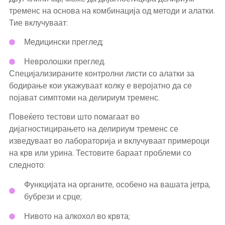
тременс на основа на комбинација од методи и алатки.
Тие вклучуваат:
Медицински преглед;
Невролошки преглед.
Специјализираните контролни листи со алатки за
бодирање кои укажуваат колку е веројатно да се
појават симптоми на делириум тременс.
Повеќето тестови што помагаат во
дијагностицирањето на делириум тременс се
изведуваат во лабораторија и вклучуваат примероци
на крв или урина. Тестовите бараат проблеми со
следното:
Функцијата на органите, особено на вашата јетра,
бубрези и срце;
Нивото на алкохол во крвта;