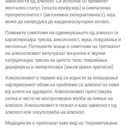
зависноста од алкохол. Се исполни со променет
ментален статус (општа конфузија) и симпатичка
препреполнетост (автономна хиперактивност), која
може да напредува до кардиоваскуларен колапс.
Помеките симптоми на одвикнувањето од алкохол ги
карактеризира треска, анксиозност, мука, повраќање и
неспиење. Потешките знаци и симптоми на третманот
на алкохолизмот вклучуваат визуелни и звучни
халуцинации, треска на целото тело, повраќање,
дијафореза и хипертензија (висок крвен притисок).
Алкохолизмот е термин кој се користи за опишување
најсериозниот облик на проблеми со алкохол на ниво
кој штети на здравјето. Алкохолизмот претставува
силна и често не контролирана желба за пиење на
алкохол. Алкохолизмот е познат и како зависност од
алкохол или злоупотреба на алкохол.
Медицински е препознат како вид на “пореметување