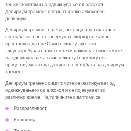
тешки симптоми на одвикнување од алкохол.
Делириум трeмeнс е познат и како алкохолен
делириум.
Делириум трeмeнс е ретко, потенцијално фатално
состојба, која не го засегнува секој кој внезапно
престанува да пие.Само неколку луѓе кои
злоупотребуваат алкохол ќе ги доживеат симптомите
на одвикнување, а само неколку (најмногу пет
проценти) можат да доживеат состојбата на делириум
трeмeнс.
Делириум трeмeнс симптомите се разликуваат од
одвикнувањето од алкохол и се појавуваат во
различно време. Најтипичните симптоми се:
Раздразливост,
Конфузија,