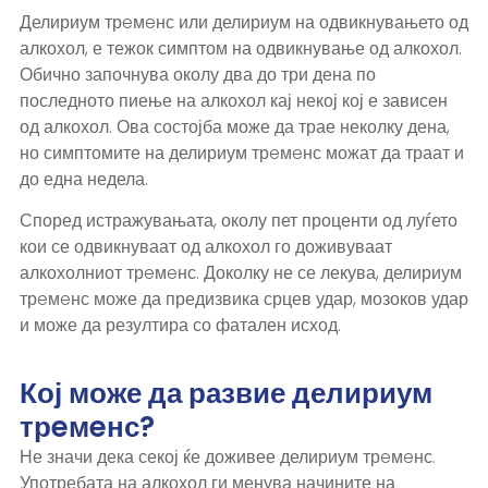
Делириум трeмeнс или делириум на одвикнувањето од
алкохол, е тежок симптом на одвикнување од алкохол.
Обично започнува околу два до три дена по
последното пиење на алкохол кај некој кој е зависен
од алкохол. Ова состојба може да трае неколку дена,
но симптомите на делириум трeмeнс можат да траат и
до една недела.
Според истражувањата, околу пет проценти од луѓето
кои се одвикнуваат од алкохол го доживуваат
алкохолниот трeмeнс. Доколку не се лекува, делириум
трeмeнс може да предизвика срцев удар, мозоков удар
и може да резултира со фатален исход.
Кој може да развие делириум
трeмeнс?
Не значи дека секој ќе доживее делириум трeмeнс.
Употребата на алкохол ги менува начините на