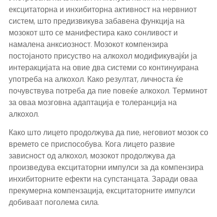
ексцитаторна и инхибиторна активност на нервниот
систем, што предизвикува забавена функција на
мозокот што се манифестира како сонливост и
намалена анксиозност. Мозокот компензира
постојаното присуство на алкохол модификувајќи ја
интеракцијата на овие два системи со континуирана
употреба на алкохол. Како резултат, личноста ќе
почувствува потреба да пие повеќе алкохол. Терминот
за оваа мозговна адаптација е толеранција на
алкохол.
Како што лицето продолжува да пие, неговиот мозок со
времето се приспособува. Кога лицето развие
зависност од алкохол, мозокот продолжува да
произведува ексцитаторни импулси за да компензира
инхибиторните ефекти на супстанцата. Заради оваа
прекумерна компензација, ексцитаторните импулси
добиваат поголема сила.