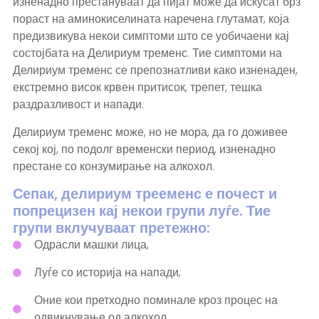
изненадно престануваат да пијат може да искусат брз
пораст на аминокиселината наречена глутамат, која
предизвикува некои симптоми што се уобичаени кај
состојбата на Делириум тременс. Тие симптоми на
Делириум тременс се препознатливи како изненаден,
екстремно висок крвен притисок, трепет, тешка
раздразливост и напади.
Делириум тременс може, но не мора, да го доживее
секој кој, по подолг временски период, изненадно
престане со конзумирање на алкохол.
Сепак, делириум трееменс е почест и
попрецизен кај некои групи луѓе. Тие
групи вклучуваат претежно:
Одрасли машки лица,
Луѓе со историја на напади,
Оние кои претходно поминале кроз процес на
одвикнување од алкохол,