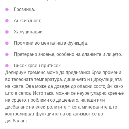
Ѓрозница,
Анксиозност,
Халуцинации,
Промени во менталната функција,
Претерано зноење, особено на дланките и лицето,
Висок крвен притисок.
Делириум тременс може да предизвика брзи промени
во телесната температура, дишењето и циркулацијата
на крвта. Ова може да доведе до опасни состојби, како
што е сепса. Исто така, можни се неурегуларно креење
на срцето, проблеми со дишењето, напади или
дисбаланс на електролитите – кога минералите што
контролираат функциите на организмот се во
дисбаланс.