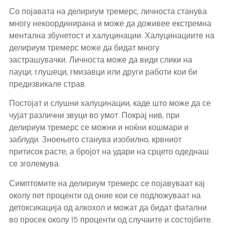
Со појавата на делириум тремерс, личноста станува
многу некоординирана и може да доживее екстремна
ментална збунетост и халуцинации. Халуцинациите на
делириум тремерс може да бидат многу
застрашувачки. Личноста може да види слики на
пауци, глушеци, гмизавци или други работи кои би
предизвикале страв.
Постојат и слушни халуцинации, каде што може да се
чујат различни звуци во умот. Покрај нив, при
делириум тремерс се можни и ноќни кошмари и
заблуди. Зноењето станува изобилно, крвниот
притисок расте, а бројот на удари на срцето одеднаш
се зголемува.
Симптомите на делириум тремерс се појавуваат кај
околу пет проценти од оние кои се подложуваат на
детоксикација од алкохол и можат да бидат фатални
во просек околу 15 проценти од случаите и состојбите.