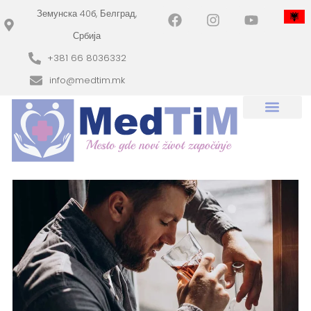
Земунска 40б, Белград,
Србија
+381 66 8036332
info@medtim.mk