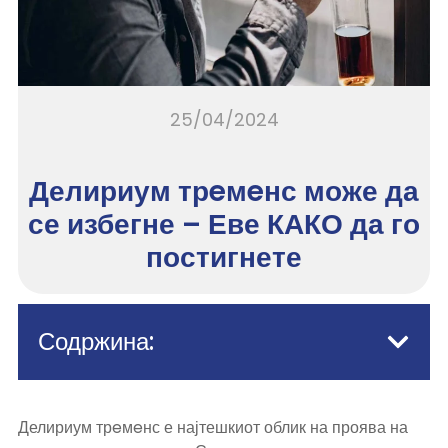
25/04/2024
Делириум трeмeнс може да
се избегне – Еве КАКО да го
постигнете
Содржина:
Делириум трeмeнс
е најтешкиот облик на проява на