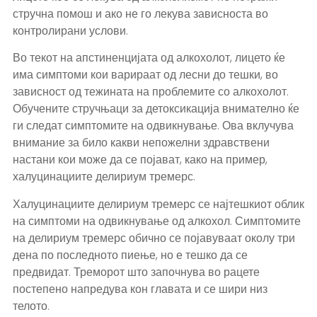
стручна помош и ако не го лекува зависноста во
контролирани услови.
Во текот на апстиненцијата од алкохолот, лицето ќе
има симптоми кои варираат од лесни до тешки, во
зависност од тежината на проблемите со алкохолот.
Обучените стручњаци за детоксикација внимателно ќе
ги следат симптомите на одвикнување. Ова вклучува
внимание за било какви непожелни здравствени
настани кои може да се појават, како на пример,
халуцинациите делириум тремерс.
Халуцинациите делириум тремерс се најтешкиот облик
на симптоми на одвикнување од алкохол. Симптомите
на делириум тремерс обично се појавуваат околу три
дена по последното пиење, но е тешко да се
предвидат. Треморот што започнува во рацете
постепено напредува кон главата и се шири низ
телото.