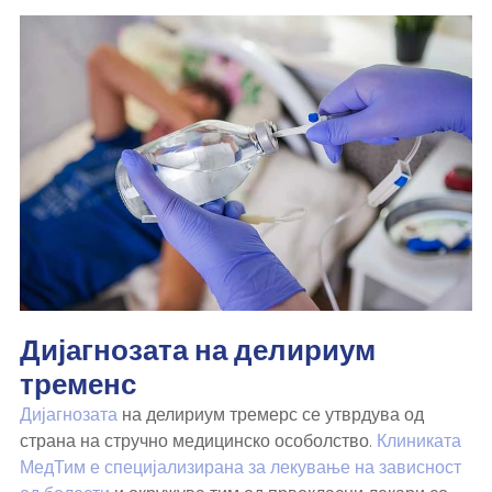
Дијагнозата на делириум
тременс
Дијагнозата
на делириум тремерс се утврдува од
страна на стручно медицинско особолство.
Клиниката
МедТим е специјализирана за лекување на зависност