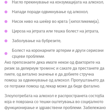
Нагло прекинување на конзумацијата на алкохол,
Напади поради одвикнување од алкохол,
Нисок ниво на шеќер во крвта (хипогликемија),
Цироза на јетрата или тешка болест на јетрата,
Заболување на бубрезите,
Болест на коронарните артерии и други сериозни
срцеви проблеми.
Ако препознаете дека имате некои од факторите на
ризик за делириум трeмeнс и сакате да престанете да
пиете, од витално значење е да добиете стручна
помош за одвикнување од алкохол. Пропуштањето да
се потражи помош од лекар може да биде фатално.
Злоупотребата на алкохол е распространета состојба
која е поврзана со тешки оштетувања во социјалното
функционирање и здравствени проблеми. Забележано