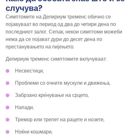
случува?
Симптомите на Делириум тременс обично се
појавуваат во период од два до четири дена по
последниот залог. Сепак, некои симптоми можеби
нема да се појават дури до десет дена по
престанувањето на пијењето.
Делириум тременс симптомите вклучуваат:
Несвестици,
Проблеми со очните мускули и движења,
Забрзано кре́нување на срцето,
Напади,
Тремор или трепет на рацете и нозете,
Ноќни кошмари,