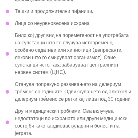
Тешки и продолжителни пијаници,
Лица со неурвновесена исхрана,
Било кој друг вид на пореметеност на употребата
на супстанци што се случува истовремено,
особено седативи или хипнотици (депресанти,
лекови што го смируваат организмот). Овие
супстанци исто така забавуваат централниот
нервен систем (ЦНС),
Станува попрекуно развивањето на делериум
тре́менс со годините. Одвикнувањето од алкохол и
делериум тре́менс се ретки кај лица под 30 години,
Други медицински проблеми. Ова вклучува
недостатоци во исхраната или други медицински
состојби како кардиоваскуларни и болести на
јетрата.