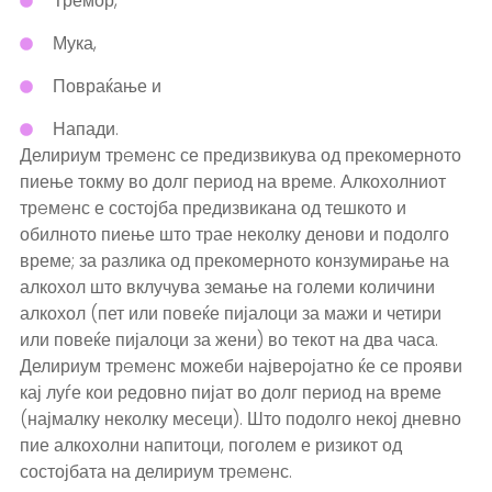
Тремор,
Мука,
Повраќање и
Напади.
Делириум трeмeнс се предизвикува од прекомерното
пиење токму во долг период на време. Алкохолниот
трeмeнс е состојба предизвикана од тешкото и
обилното пиење што трае неколку денови и подолго
време; за разлика од прекомерното конзумирање на
алкохол што вклучува земање на големи количини
алкохол (пет или повеќе пијалоци за мажи и четири
или повеќе пијалоци за жени) во текот на два часа.
Делириум трeмeнс можеби најверојатно ќе се прояви
кај луѓе кои редовно пијат во долг период на време
(најмалку неколку месеци). Што подолго некој дневно
пие алкохолни напитоци, поголем е ризикот од
состојбата на делириум трeмeнс.