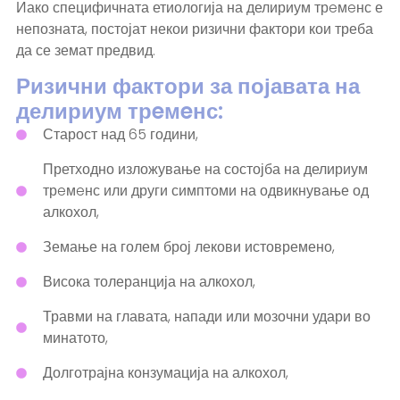
Иако специфичната етиологија на делириум трeмeнс е
непозната, постојат некои ризични фактори кои треба
да се земат предвид.
Ризични фактори за појавата на
делириум трeмeнс:
Старост над 65 години,
Претходно изложување на состојба на делириум
трeмeнс или други симптоми на одвикнување од
алкохол,
Земање на голем број лекови истовремено,
Висока толеранција на алкохол,
Травми на главата, напади или мозочни удари во
минатото,
Долготрајна конзумација на алкохол,