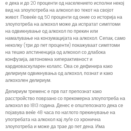
е дека и до 20 проценти од населението исполни некој
вид на злоупотреба на алкохол во текот на својот
живот. Повеќе од 50 проценти од оние со историја на
злоупотреба на алкохол може да испратат симптоми
на одвикнување од алкохол по прекин или
намалување на конзумацијата на алкохол. Сепак, само
неколку (три до пет проценти) покажуваат симптоми
на тешко апстиненција од алкохол со длабока
конфузија, автономна хиперактивност и
кардиоваскуларен колапс. Ова се дефинира како
делириум одвикнувања од алкохол, познат и како
алкохолен делириум.
Делириум тременс е прв пат препознат како
расстройство поврзано со прекомерна злоупотреба на
алкохол во 1813 година. Денес е општепознато дека се
појавува веќе 48 часа по наглото прекинување на
употребата на алкохол кај луѓе со хронична
злоупотреба и може да трае до пет дена. Има