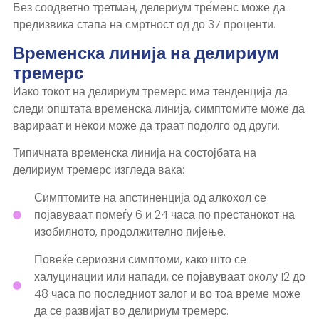
Без соодветно третман, делериум тре́менс може да
предизвика стапа на смртност од до 37 проценти.
Временска линија на делириум
тремерс
Иако токот на делириум тремерс има тенденција да
следи општата временска линија, симптомите може да
варираат и некои може да траат подолго од други.
Типичната временска линија на состојбата на
делириум тремерс изгледа вака:
Симптомите на апстиненција од алкохол се
појавуваат помеѓу 6 и 24 часа по престанокот на
изобилното, продолжително пијење.
Повеќе сериозни симптоми, како што се
халуцинации или напади, се појавуваат околу 12 до
48 часа по последниот залог и во тоа време може
да се развијат во делириум тремерс.