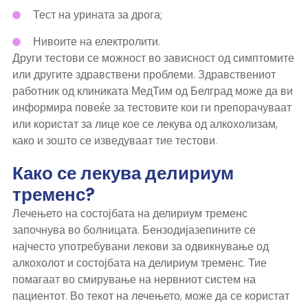
Тест на урината за дрога;
Нивоите на електролити.
Други тестови се можност во зависност од симптомите
или другите здравствени проблеми. Здравствениот
работник од клиниката МедТим од Белград може да ви
информира повеќе за тестовите кои ги препорачуваат
или користат за лице кое се лекува од алкохолизам,
како и зошто се изведуваат тие тестови.
Како се лекува делириум
тременс?
Лечењето на состојбата на делириум тременс
започнува во болницата. Бензодијазепините се
најчесто употребувани лекови за одвикнување од
алкохолот и состојбата на делириум тременс. Тие
помагаат во смирување на нервниот систем на
пациентот. Во текот на лечењето, може да се користат