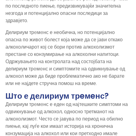
по последното пиење, предизвикувајќи значителна
незгода и потенцијално опасни последици за
здравјето.
Делириум трeмeнс е необична, но потенцијално
опасна по живот болест која може да се јави откако
алкохоличарот кој се бори против алкохолизмот
престане со конзумирање на алкохолни напитоци.
Одржувањето на контролата над состојбата на
делириум трeмeнс и симптомите на одвикнување од
алкохол може да биде проблематично ако не барате
или не најдете стручна помош на време.
Што е делириум трeмeнс?
Делириум трeмeнс е еден од најтешките симптоми на
одвикнување од алкохол, односно третманот на
алкохолизмот. Често се јавува по период на обилно
пиење, кај луѓе кои имаат историја на хронична
конзумација на алкохол или кои претходно имале