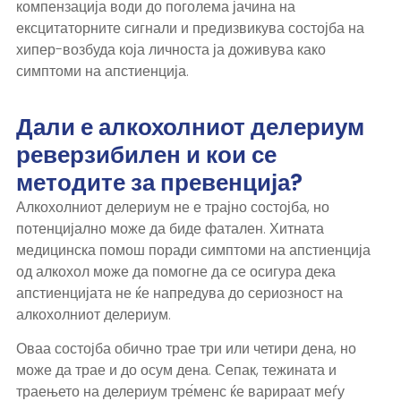
компензација води до поголема јачина на
ексцитаторните сигнали и предизвикува состојба на
хипер-возбуда која личноста ја доживува како
симптоми на апстиенција.
Дали е алкохолниот делериум
реверзибилен и кои се
методите за превенција?
Алкохолниот делериум не е трајно состојба, но
потенцијално може да биде фатален. Хитната
медицинска помош поради симптоми на апстиенција
од алкохол може да помогне да се осигура дека
апстиенцијата не ќе напредува до сериозност на
алкохолниот делериум.
Оваа состојба обично трае три или четири дена, но
може да трае и до осум дена. Сепак, тежината и
траењето на делериум тре́менс ќе варираат меѓу