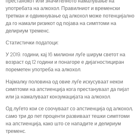
престанокот или значителното намалување на
употребата на алкохол. Правилниот и временски
третман и одвикнување од алкохол може потенцијално
да го намали ризикот од појава на симптоми на
делириум тременс.
Статистички податоци:
У 2019. години, кај 16 милиони луѓе ширум светот на
возраст од 12 години и понагоре е дијагностициран
пореметен употреба на алкохол.
Најмалку половина од овие луѓе искусуваат некои
симптоми на апстиенција кога престануваат да пијат
или ја намалуваат конзумацијата на алкохол.
Од луѓето кои се соочуваат со апстиенција од алкохол,
само три до пет проценти развиваат тешки симптоми
на апстиенција, како што се нападите и делириум
тременс.