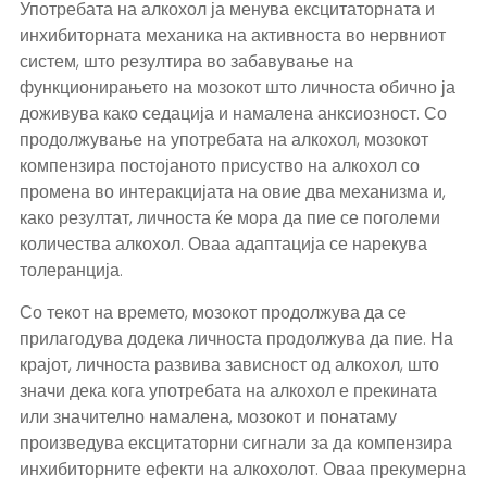
Употребата на алкохол ја менува ексцитаторната и
инхибиторната механика на активноста во нервниот
систем, што резултира во забавување на
функционирањето на мозокот што личноста обично ја
доживува како седација и намалена анксиозност. Со
продолжување на употребата на алкохол, мозокот
компензира постојаното присуство на алкохол со
промена во интеракцијата на овие два механизма и,
како резултат, личноста ќе мора да пие се поголеми
количества алкохол. Оваа адаптација се нарекува
толеранција.
Со текот на времето, мозокот продолжува да се
прилагодува додека личноста продолжува да пие. На
крајот, личноста развива зависност од алкохол, што
значи дека кога употребата на алкохол е прекината
или значително намалена, мозокот и понатаму
произведува ексцитаторни сигнали за да компензира
инхибиторните ефекти на алкохолот. Оваа прекумерна