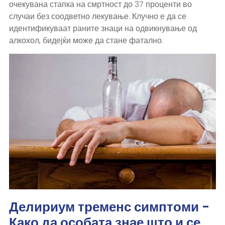
очекувана стапка на смртност до 37 проценти во
случаи без соодветно лекување. Клучно е да се
идентификуваат раните знаци на одвикнување од
алкохол, бидејќи може да стане фатално.
Делириум тременс симптоми -
Како да особата знае што и се