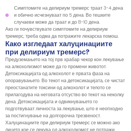
Симптомите на делириум тремерс траат 3-4 дена
и обично исчезнуваат по 5 дена. Во тешките
случаеви може да траат и до 8-10 дена.
Ако ги почувствувате симптомите на делириум
тремерс, треба одма да потражите лекарска помош.
Како изгледаат халуцинациите
при делириум тремерс?
Предуземањето на тој прв храбар чекор кон лекување
на алкохолизмот може да го промени животот.
Детоксикацијата од алкохолот е првата фаза на
опоравувањето. Во текот на детоксикацијата, се чистат
преостанатите токсини од алкохолот и телото се
прилагодува на неговата отсуство во текот на неколку
дена. Детоксикацијата и одвикнувањето го
подготвуваат личноста за лекување, што е неопходно
за постигнување на долгорочна трезвеност.
Халуцинациите при делириум тремерс се можно ако
лицето кое се лекува од алкохолизмот не потражи