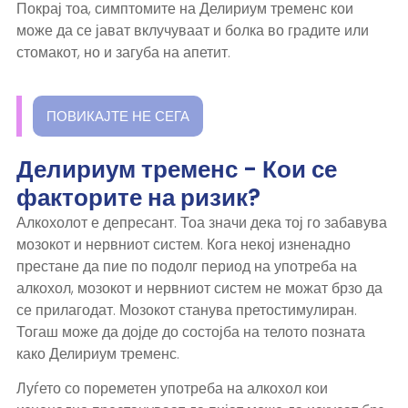
Покрај тоа, симптомите на Делириум тременс кои
може да се јават вклучуваат и болка во градите или
стомакот, но и загуба на апетит.
ПОВИКАЈТЕ НЕ СЕГА
Делириум тременс - Кои се
факторите на ризик?
Алкохолот е депресант. Тоа значи дека тој го забавува
мозокот и нервниот систем. Кога некој изненадно
престане да пие по подолг период на употреба на
алкохол, мозокот и нервниот систем не можат брзо да
се прилагодат. Мозокот станува претостимулиран.
Тогаш може да дојде до состојба на телото позната
како Делириум тременс.
Луѓето со пореметен употреба на алкохол кои