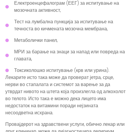
Електроенцефалограм (ЕЕГ) за испитување на
мозочната активност,
Тест на лумбална пункција за испитување на
течноста во кичмената мозочна мембрана,
Метаболички панел,
МРИ за барање на знаци за напад или повреда на
главата,
Токсиколошко испитување (крв или урина).
Лекарите исто така може да проверат јетра, срце,
нерви во стапалата и системот за варење за да
утврдат нивото на штета која произлегла од алкохолот
во телото. Исто така е можно дека лицето има
недостаток на витамини поради нејзината
несоодветна исхрана.
Провајдерот на здравствени услуги, обично лекар или
друг клиничар, може да дијагностицира делириум