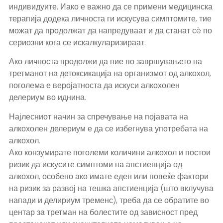
индивидуите. Иако е важно да се примени медицинска
терапија додека личноста ги искусува симптомите, тие
можат да продолжат да напредуваат и да станат сè по
сериозни кога се искалкуларизираат.
Ако личноста продолжи да пие по завршувањето на
третманот на детоксикација на организмот од алкохол,
поголема е веројатноста да искуси алкохолен
делериум во иднина.
Најлесниот начин за спречување на појавата на
алкохолен делериум е да се избегнува употребата на
алкохол.
Ако конзумирате поголеми количини алкохол и постои
ризик да искусите симптоми на апстиенција од
алкохол, особено ако имате еден или повеќе фактори
на ризик за развој на тешка апстиенција (што вклучува
напади и делириум тременс), треба да се обратите во
центар за третман на болестите од зависност пред