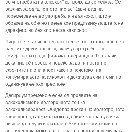
во употребата на алкохол” кој може да се лекува. Се
разликува од “штетното пиење” (друг вид на
пореметување во употребата на алкохол) што е
образец на обилно пиење кое предизвикува штета на
здравјето, но без вистинска зависност.
Лице кое е зависно од алкохол често го става пиењето
над сите други обврски, вклучувајќи работа и
семејство, и гради физичка толеранција. Тоа значи
дека пие сè повеќе и повеќе за да ги постигне
ефектите на опијаност како на почетокот на
конзумирањето на алкохол, и доживува симптоми на
одвикнување ако престане.
Делириум трeмeнс е една од проявите на
алкохолизмот и долгорочната тешка
алкохолизираност. Обидот за прекин на долготрајната
зависност од алкохол може да биде застрашувачки,
ризичен, па дури и фатален! Акутните симптоми на
апстиненција може да се јават во рок од неколку часа